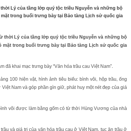
từ thời Lý của tầng lớp quý tộc triều Nguyễn và những bộ
 mặt trong buổi trưng bày tại Bảo tàng Lịch sử quốc gia
 từ thời Lý của tầng lớp quý tộc triều Nguyễn và những bộ
ó mặt trong buổi trưng bày tại Bảo tàng Lịch sử quốc gia
am đã khai mạc trưng bày “Văn hóa trầu cau Việt Nam”.
ng 100 hiện vật, hình ảnh tiêu biểu: bình vôi, hộp trầu, ống
ở Việt Nam và góp phần gìn giữ, phát huy một nét đẹp của giá
à bình vôi được làm bằng gốm có từ thời Hùng Vương của nhà
trầu và giá trị của văn hóa trầu cau ở Việt Nam, tục ăn trầu ở