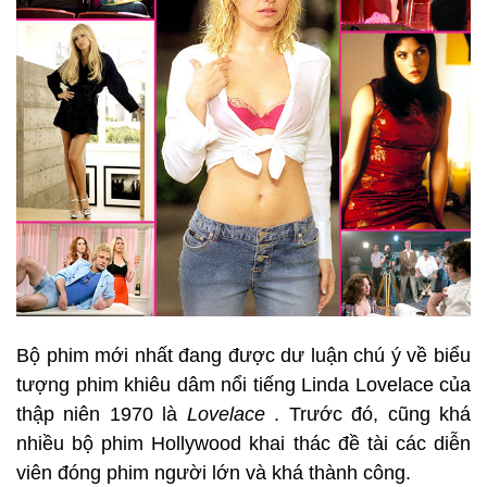
Bộ phim mới nhất đang được dư luận chú ý về biểu
tượng phim khiêu dâm nổi tiếng Linda Lovelace của
thập niên 1970 là
Lovelace
. Trước đó, cũng khá
nhiều bộ phim Hollywood khai thác đề tài các diễn
viên đóng phim người lớn và khá thành công.