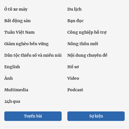
Ô tô xe máy
Du lịch
Bất động sản
Bạn đọc
Tuần Việt Nam
Công nghiệp hỗ trợ
Giảm nghèo bền vững
Nông thôn mới
Dân tộc thiểu số và miền núi
Nội dung chuyên đề
English
Hồ sơ
Ảnh
Video
Multimedia
Podcast
24h qua
Tuyến bài
Sự kiện