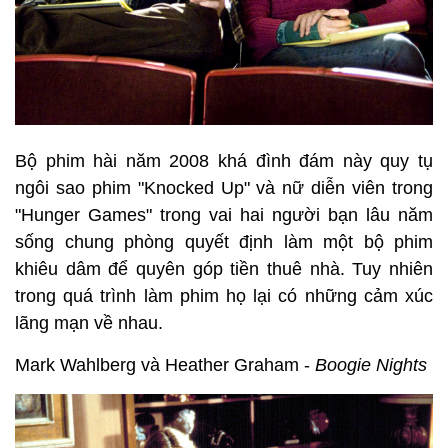
Bộ phim hài năm 2008 khá đình đám này quy tụ
ngôi sao phim "Knocked Up" và nữ diễn viên trong
"Hunger Games" trong vai hai người bạn lâu năm
sống chung phòng quyết định làm một bộ phim
khiêu dâm để quyên góp tiền thuê nhà. Tuy nhiên
trong quá trình làm phim họ lại có những cảm xúc
lãng mạn về nhau.
Mark Wahlberg và Heather Graham -
Boogie Nights