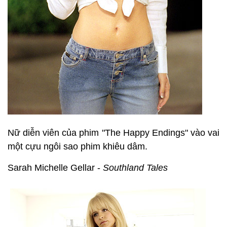
Nữ diễn viên của phim "The Happy Endings" vào vai
một cựu ngôi sao phim khiêu dâm.
Sarah Michelle Gellar -
Southland Tales