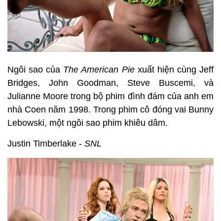
Ngôi sao của
The American Pie
xuất hiện cùng Jeff
Bridges, John Goodman, Steve Buscemi, và
Julianne Moore trong bộ phim đình đám của anh em
nhà Coen năm 1998. Trong phim cô đóng vai Bunny
Lebowski, một ngôi sao phim khiêu dâm.
Justin Timberlake -
SNL