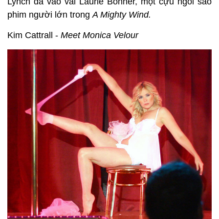
Lynch đã vào vai Laurie Bohner, một cựu ngôi sao
phim người lớn trong
A Mighty Wind.
Kim Cattrall -
Meet Monica Velour