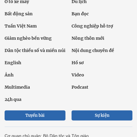
Ô tô xe máy
Du lịch
Bất động sản
Bạn đọc
Tuần Việt Nam
Công nghiệp hỗ trợ
Giảm nghèo bền vững
Nông thôn mới
Dân tộc thiểu số và miền núi
Nội dung chuyên đề
English
Hồ sơ
Ảnh
Video
Multimedia
Podcast
24h qua
Tuyến bài
Sự kiện
Cơ quan chủ quản: Bộ Dân tộc và Tôn giáo