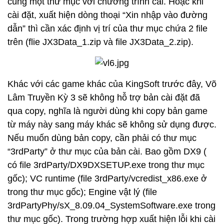
cùng một thư mục với chương trình cài. Hoặc khi
cài đặt, xuất hiện dòng thoại “Xin nhập vào đường
dẫn” thì cần xác định vị trí của thư mục chứa 2 file
trên (flie JX3Data_1.zip và file JX3Data_2.zip).
Khác với các game khác của KingSoft trước đây, Võ
Lâm Truyền Kỳ 3 sẽ không hỗ trợ bản cài đặt đã
qua copy, nghĩa là người dùng khi copy bản game
từ máy này sang máy khác sẽ không sử dụng được.
Nếu muốn dùng bản copy, cần phải có thư mục
“3rdParty” ở thư mục của bản cài. Bao gồm DX9 (
có file 3rdParty/DX9DXSETUP.exe trong thư mục
gốc); VC runtime (file 3rdParty/vcredist_x86.exe ở
trong thư mục gốc); Engine vật lý (file
3rdPartyPhy/sX_8.09.04_SystemSoftware.exe trong
thư mục gốc). Trong trường hợp xuất hiện lỗi khi cài