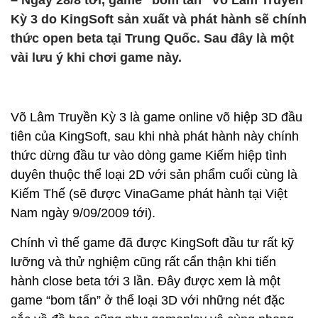
– Ngày 28/8 tới, game “bom tấn” Võ Lâm Truyền
Kỳ 3 do KingSoft sản xuất và phát hành sẽ chính
thức open beta tại Trung Quốc. Sau đây là một
vài lưu ý khi chơi game này.
Võ Lâm Truyền Kỳ 3 là game online võ hiệp 3D đầu
tiên của KingSoft, sau khi nhà phát hành này chính
thức dừng đầu tư vào dòng game Kiếm hiệp tình
duyên thuộc thể loại 2D với sản phẩm cuối cùng là
Kiếm Thế (sẽ được VinaGame phát hành tại Việt
Nam ngày 9/09/2009 tới).
Chính vì thế game đã được KingSoft đầu tư rất kỹ
lưỡng và thử nghiệm cũng rất cẩn thận khi tiến
hành close beta tới 3 lần. Đây được xem là một
game “bom tấn” ở thể loại 3D với những nét đặc