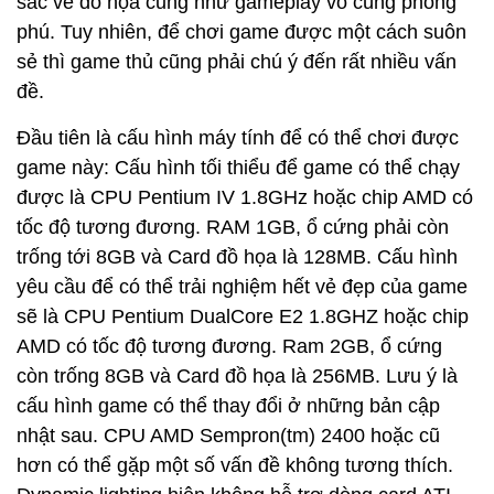
sắc về đồ họa cũng như gameplay vô cùng phong
phú. Tuy nhiên, để chơi game được một cách suôn
sẻ thì game thủ cũng phải chú ý đến rất nhiều vấn
đề.
Đầu tiên là cấu hình máy tính để có thể chơi được
game này: Cấu hình tối thiểu để game có thể chạy
được là CPU Pentium IV 1.8GHz hoặc chip AMD có
tốc độ tương đương. RAM 1GB, ổ cứng phải còn
trống tới 8GB và Card đồ họa là 128MB. Cấu hình
yêu cầu để có thể trải nghiệm hết vẻ đẹp của game
sẽ là CPU Pentium DualCore E2 1.8GHZ hoặc chip
AMD có tốc độ tương đương. Ram 2GB, ổ cứng
còn trống 8GB và Card đồ họa là 256MB. Lưu ý là
cấu hình game có thể thay đổi ở những bản cập
nhật sau. CPU AMD Sempron(tm) 2400 hoặc cũ
hơn có thể gặp một số vấn đề không tương thích.