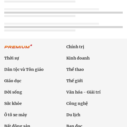
Chính trị
Thời sự
Kinh doanh
Dân tộc và Tôn giáo
Thể thao
Giáo dục
Thế giới
Đời sống
Văn hóa - Giải trí
Sức khỏe
Công nghệ
Ô tô xe máy
Du lịch
Bất động sản
Bạn đọc