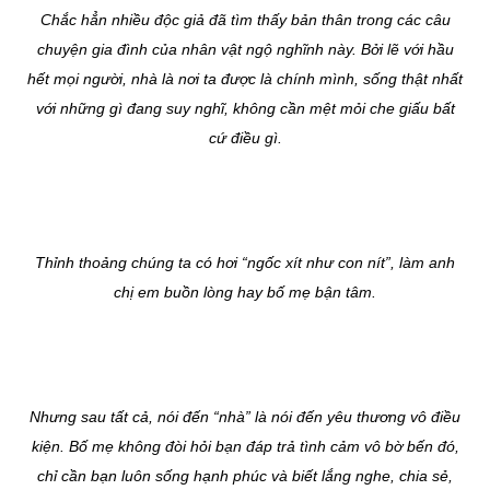
Chắc hẳn nhiều độc giả đã tìm thấy bản thân trong các câu
chuyện gia đình của nhân vật ngộ nghĩnh này. Bởi lẽ với hầu
hết mọi người, nhà là nơi ta được là chính mình, sống thật nhất
với những gì đang suy nghĩ, không cần mệt mỏi che giấu bất
cứ điều gì.
Thỉnh thoảng chúng ta có hơi “ngốc xít như con nít”, làm anh
chị em buồn lòng hay bố mẹ bận tâm.
Nhưng sau tất cả, nói đến “nhà” là nói đến yêu thương vô điều
kiện. Bố mẹ không đòi hỏi bạn đáp trả tình cảm vô bờ bến đó,
chỉ cần bạn luôn sống hạnh phúc và biết lắng nghe, chia sẻ,