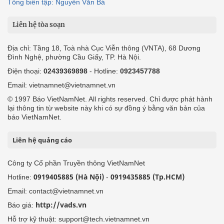
Tổng biên tập: Nguyễn Văn Bá
Liên hệ tòa soạn
Địa chỉ: Tầng 18, Toà nhà Cục Viễn thông (VNTA), 68 Dương
Đình Nghệ, phường Cầu Giấy, TP. Hà Nội.
Điện thoại:
02439369898
- Hotline:
0923457788
Email: vietnamnet@vietnamnet.vn
© 1997 Báo VietNamNet. All rights reserved. Chỉ được phát hành
lại thông tin từ website này khi có sự đồng ý bằng văn bản của
báo VietNamNet.
Liên hệ quảng cáo
Công ty Cổ phần Truyền thông VietNamNet
0919405885 (Hà Nội)
0919435885 (Tp.HCM)
Hotline:
-
Email: contact@vietnamnet.vn
http://vads.vn
Báo giá:
Hỗ trợ kỹ thuật: support@tech.vietnamnet.vn