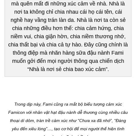
mà quên mất đi những xúc cảm về nhà. Nhà là
nơi ta không chỉ chia nhau cái họ cái tên, cái
nghề hay vầng trán làn da. Nhà là nơi ta còn sẻ
chia những điều hơn thế: chia cảm hứng, chia
niềm vui, chia giận hờn, chia niềm thương nhớ,
chia thất bại và chia cả tự hào. Đây cũng chính là
thông điệp mà nhãn hàng sữa đậu nành Fami
muốn gởi đến mọi người thông qua chiến dịch
“Nhà là nơi sẻ chia bao xúc cảm”.
Trong dịp này, Fami cũng ra mắt bộ biểu tượng cảm xúc
Famicon với nhân vật hạt đậu nành dễ thương cùng nhiều câu
thoại dí dỏm, tràn trề cảm xúc như “Chưa xa đã nhớ”, “Đáng
yêu đến xiêu lòng”…, tạo cơ hội để mọi người thể hiện tình