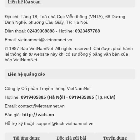
Liên hệ tòa soạn
Địa chỉ: Tầng 18, Toà nhà Cục Viễn thông (VNTA), 68 Dương
Đình Nghệ, phường Cầu Giấy, TP. Hà Nội.
Điện thoại:
02439369898
- Hotline:
0923457788
Email: vietnamnet@vietnamnet.vn
© 1997 Báo VietNamNet. All rights reserved. Chỉ được phát hành
lại thông tin từ website này khi có sự đồng ý bằng văn bản của
báo VietNamNet.
Liên hệ quảng cáo
Công ty Cổ phần Truyền thông VietNamNet
0919405885 (Hà Nội)
0919435885 (Tp.HCM)
Hotline:
-
Email: contact@vietnamnet.vn
http://vads.vn
Báo giá:
Hỗ trợ kỹ thuật: support@tech.vietnamnet.vn
Tải ứng dụng
Độc giả gửi bài
Tuyển dụng