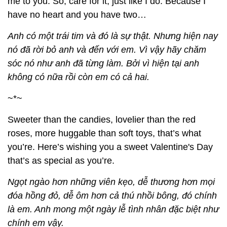
me to you. So, care for it, just like I do. Because I
have no heart and you have two…
Anh có một trái tim và đó là sự thật. Nhưng hiện nay
nó đã rời bỏ anh và đến với em. Vì vậy hãy chăm
sóc nó như anh đã từng làm. Bởi vì hiện tại anh
không có nữa rồi còn em có cả hai.
~*~
Sweeter than the candies, lovelier than the red
roses, more huggable than soft toys, that’s what
you’re. Here’s wishing you a sweet Valentine's Day
that’s as special as you’re.
Ngọt ngào hơn những viên kẹo, dễ thương hơn mọi
đóa hồng đỏ, dễ ôm hơn cả thú nhồi bông, đó chính
là em. Anh mong một ngày lễ tình nhân đặc biệt như
chính em vậy.