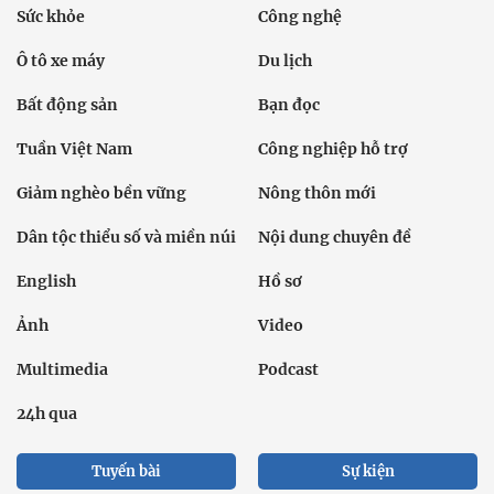
Sức khỏe
Công nghệ
Ô tô xe máy
Du lịch
Bất động sản
Bạn đọc
Tuần Việt Nam
Công nghiệp hỗ trợ
Giảm nghèo bền vững
Nông thôn mới
Dân tộc thiểu số và miền núi
Nội dung chuyên đề
English
Hồ sơ
Ảnh
Video
Multimedia
Podcast
24h qua
Tuyến bài
Sự kiện