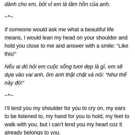
dành cho em, bởi vì em là tâm hồn của anh.
~*~
If someone would ask me what a beautiful life
means, I would lean my head on your shoulder and
hold you close to me and answer with a smile: “Like
this!”
Nếu ai đó hỏi em cuộc sống tươi đẹp là gì, em sẽ
dựa vào vai anh, ôm anh thật chặt và nói: "Như thế
này đó!”
~*~
I’ll lend you my shoulder for you to cry on, my ears
to be listened to, my hand for you to hold, my feet to
walk with you, but I can’t lend you my heart coz it
already belongs to you.