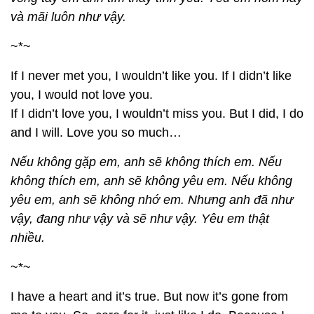
và mãi luôn như vậy.
~*~
If I never met you, I wouldn’t like you. If I didn’t like
you, I would not love you.
If I didn’t love you, I wouldn’t miss you. But I did, I do
and I will. Love you so much…
Nếu không gặp em, anh sẽ không thích em. Nếu
không thích em, anh sẽ không yêu em. Nếu không
yêu em, anh sẽ không nhớ em. Nhưng anh đã như
vậy, đang như vậy và sẽ như vậy. Yêu em thật
nhiều.
~*~
I have a heart and it’s true. But now it’s gone from