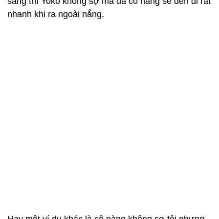
sáng thì Yoko không sợ mà da cô nàng sẽ đen đi rất
nhanh khi ra ngoài nắng.