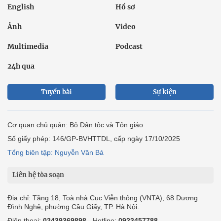
English
Hồ sơ
Ảnh
Video
Multimedia
Podcast
24h qua
Tuyến bài
Sự kiện
Cơ quan chủ quản: Bộ Dân tộc và Tôn giáo
Số giấy phép: 146/GP-BVHTTDL, cấp ngày 17/10/2025
Tổng biên tập: Nguyễn Văn Bá
Liên hệ tòa soạn
Địa chỉ: Tầng 18, Toà nhà Cục Viễn thông (VNTA), 68 Dương
Đình Nghệ, phường Cầu Giấy, TP. Hà Nội.
Điện thoại:
02439369898
- Hotline:
0923457788