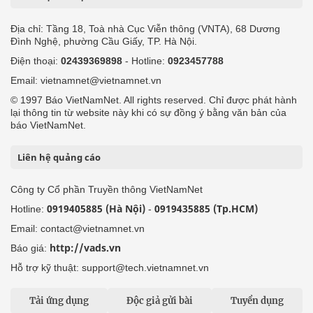
Địa chỉ: Tầng 18, Toà nhà Cục Viễn thông (VNTA), 68 Dương
Đình Nghệ, phường Cầu Giấy, TP. Hà Nội.
Điện thoại:
02439369898
- Hotline:
0923457788
Email: vietnamnet@vietnamnet.vn
© 1997 Báo VietNamNet. All rights reserved. Chỉ được phát hành
lại thông tin từ website này khi có sự đồng ý bằng văn bản của
báo VietNamNet.
Liên hệ quảng cáo
Công ty Cổ phần Truyền thông VietNamNet
0919405885 (Hà Nội)
0919435885 (Tp.HCM)
Hotline:
-
Email: contact@vietnamnet.vn
http://vads.vn
Báo giá:
Hỗ trợ kỹ thuật: support@tech.vietnamnet.vn
Tải ứng dụng
Độc giả gửi bài
Tuyển dụng