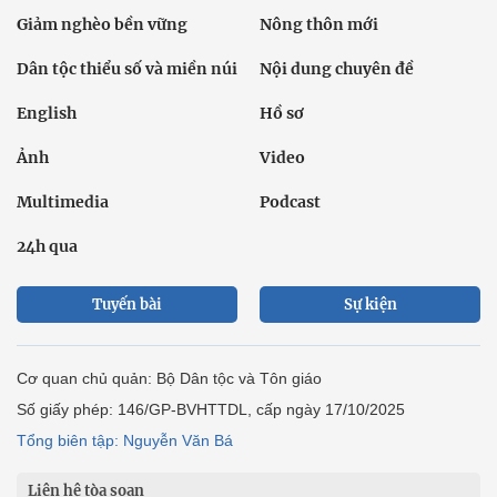
Giảm nghèo bền vững
Nông thôn mới
Dân tộc thiểu số và miền núi
Nội dung chuyên đề
English
Hồ sơ
Ảnh
Video
Multimedia
Podcast
24h qua
Tuyến bài
Sự kiện
Cơ quan chủ quản: Bộ Dân tộc và Tôn giáo
Số giấy phép: 146/GP-BVHTTDL, cấp ngày 17/10/2025
Tổng biên tập: Nguyễn Văn Bá
Liên hệ tòa soạn