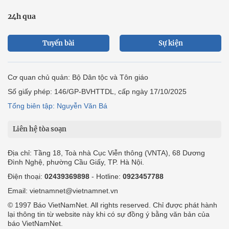
24h qua
Tuyến bài
Sự kiện
Cơ quan chủ quản: Bộ Dân tộc và Tôn giáo
Số giấy phép: 146/GP-BVHTTDL, cấp ngày 17/10/2025
Tổng biên tập: Nguyễn Văn Bá
Liên hệ tòa soạn
Địa chỉ: Tầng 18, Toà nhà Cục Viễn thông (VNTA), 68 Dương
Đình Nghệ, phường Cầu Giấy, TP. Hà Nội.
Điện thoại:
02439369898
- Hotline:
0923457788
Email: vietnamnet@vietnamnet.vn
© 1997 Báo VietNamNet. All rights reserved. Chỉ được phát hành
lại thông tin từ website này khi có sự đồng ý bằng văn bản của
báo VietNamNet.