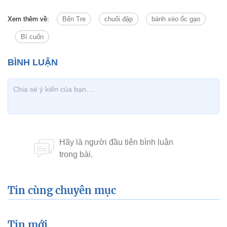
Xem thêm về:
Bến Tre
chuối đập
bánh xèo ốc gạo
Bì cuốn
Tin cùng chuyên mục
Tin mới