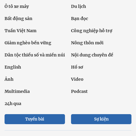
Ô tô xe máy
Du lịch
Bất động sản
Bạn đọc
Tuần Việt Nam
Công nghiệp hỗ trợ
Giảm nghèo bền vững
Nông thôn mới
Dân tộc thiểu số và miền núi
Nội dung chuyên đề
English
Hồ sơ
Ảnh
Video
Multimedia
Podcast
24h qua
Tuyến bài
Sự kiện