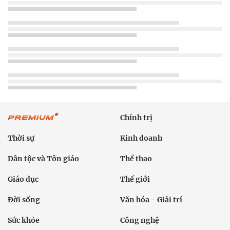
Chính trị
Thời sự
Kinh doanh
Dân tộc và Tôn giáo
Thể thao
Giáo dục
Thế giới
Đời sống
Văn hóa - Giải trí
Sức khỏe
Công nghệ