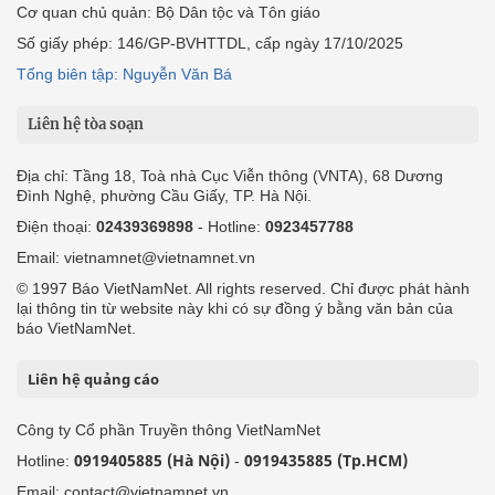
Cơ quan chủ quản: Bộ Dân tộc và Tôn giáo
Số giấy phép: 146/GP-BVHTTDL, cấp ngày 17/10/2025
Tổng biên tập: Nguyễn Văn Bá
Liên hệ tòa soạn
Địa chỉ: Tầng 18, Toà nhà Cục Viễn thông (VNTA), 68 Dương
Đình Nghệ, phường Cầu Giấy, TP. Hà Nội.
Điện thoại:
02439369898
- Hotline:
0923457788
Email: vietnamnet@vietnamnet.vn
© 1997 Báo VietNamNet. All rights reserved. Chỉ được phát hành
lại thông tin từ website này khi có sự đồng ý bằng văn bản của
báo VietNamNet.
Liên hệ quảng cáo
Công ty Cổ phần Truyền thông VietNamNet
0919405885 (Hà Nội)
0919435885 (Tp.HCM)
Hotline:
-
Email: contact@vietnamnet.vn