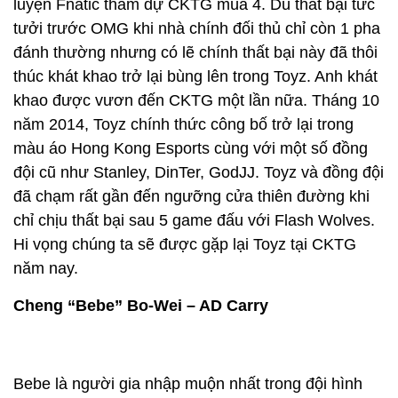
luyện Fnatic tham dự CKTG mùa 4. Dù thất bại tức
tưởi trước OMG khi nhà chính đối thủ chỉ còn 1 pha
đánh thường nhưng có lẽ chính thất bại này đã thôi
thúc khát khao trở lại bùng lên trong Toyz. Anh khát
khao được vươn đến CKTG một lần nữa. Tháng 10
năm 2014, Toyz chính thức công bố trở lại trong
màu áo Hong Kong Esports cùng với một số đồng
đội cũ như Stanley, DinTer, GodJJ. Toyz và đồng đội
đã chạm rất gần đến ngưỡng cửa thiên đường khi
chỉ chịu thất bại sau 5 game đấu với Flash Wolves.
Hi vọng chúng ta sẽ được gặp lại Toyz tại CKTG
năm nay.
Cheng “Bebe” Bo-Wei – AD Carry
Bebe là người gia nhập muộn nhất trong đội hình