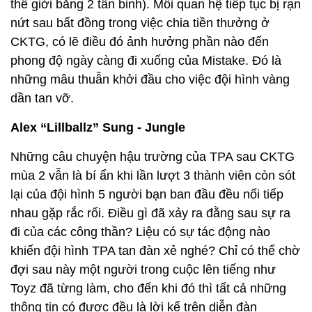
thế giới bằng 2 tân binh). Mối quan hệ tiếp tục bị rạn
nứt sau bất đồng trong việc chia tiền thưởng ở
CKTG, có lẽ điều đó ảnh hưởng phần nào đến
phong độ ngày càng đi xuống của Mistake. Đó là
những mâu thuẫn khởi đầu cho việc đội hình vàng
dần tan vỡ.
Alex “Lillballz” Sung - Jungle
Những câu chuyện hậu trường của TPA sau CKTG
mùa 2 vẫn là bí ẩn khi lần lượt 3 thành viên còn sót
lại của đội hình 5 người bạn ban đầu đều nối tiếp
nhau gặp rắc rối. Điều gì đã xảy ra đằng sau sự ra
đi của các công thần? Liệu có sự tác động nào
khiến đội hình TPA tan đàn xẻ nghé? Chỉ có thể chờ
đợi sau này một người trong cuộc lên tiếng như
Toyz đã từng làm, cho đến khi đó thì tất cả những
thông tin có được đều là lời kể trên diễn đàn