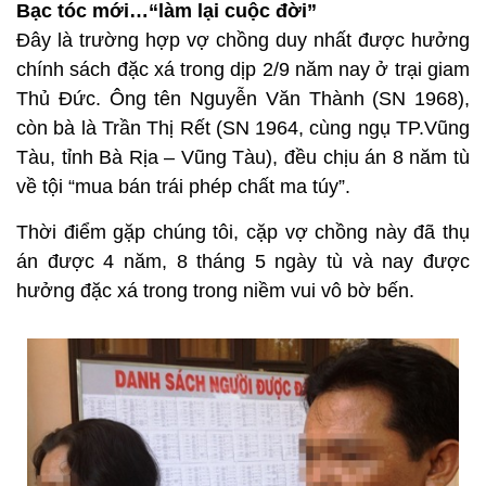
Bạc tóc mới…“làm lại cuộc đời”
Đây là trường hợp vợ chồng duy nhất được hưởng
chính sách đặc xá trong dịp 2/9 năm nay ở trại giam
Thủ Đức. Ông tên Nguyễn Văn Thành (SN 1968),
còn bà là Trần Thị Rết (SN 1964, cùng ngụ TP.Vũng
Tàu, tỉnh Bà Rịa – Vũng Tàu), đều chịu án 8 năm tù
về tội “mua bán trái phép chất ma túy”.
Thời điểm gặp chúng tôi, cặp vợ chồng này đã thụ
án được 4 năm, 8 tháng 5 ngày tù và nay được
hưởng đặc xá trong trong niềm vui vô bờ bến.