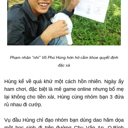
Phạm nhân “nhí” Võ Phú Hùng hớn hở cầm khoe quyết định
đặc xá
Hùng kể về quá khứ một cách hồn nhiên. Ngày ấy
ham chơi, đặc biệt là mê game online nhưng bố mẹ
lại không cho tiền xài, Hùng cùng nhóm bạn 3 đứa
rủ nhau đi cướp.
Vụ đầu Hùng chỉ đạo nhóm bạn dùng dao hăm dọa
một học sinh đi trên đường Chu Văn An, Q.Bình