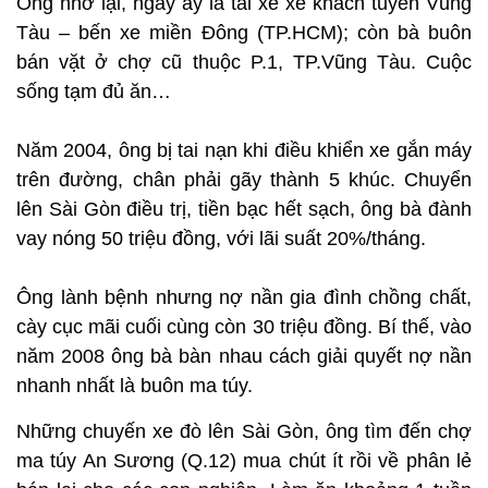
Ông nhớ lại, ngày ấy là tài xế xe khách tuyến Vũng
Tàu – bến xe miền Đông (TP.HCM); còn bà buôn
bán vặt ở chợ cũ thuộc P.1, TP.Vũng Tàu. Cuộc
sống tạm đủ ăn…
Năm 2004, ông bị tai nạn khi điều khiển xe gắn máy
trên đường, chân phải gãy thành 5 khúc. Chuyển
lên Sài Gòn điều trị, tiền bạc hết sạch, ông bà đành
vay nóng 50 triệu đồng, với lãi suất 20%/tháng.
Ông lành bệnh nhưng nợ nần gia đình chồng chất,
cày cục mãi cuối cùng còn 30 triệu đồng. Bí thế, vào
năm 2008 ông bà bàn nhau cách giải quyết nợ nần
nhanh nhất là buôn ma túy.
Những chuyến xe đò lên Sài Gòn, ông tìm đến chợ
ma túy An Sương (Q.12) mua chút ít rồi về phân lẻ