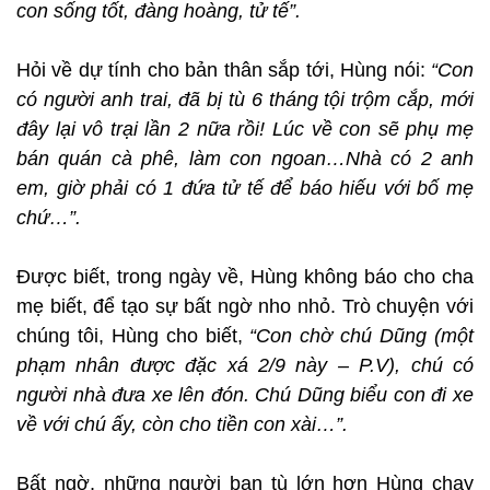
con sống tốt, đàng hoàng, tử tế”.
Hỏi về dự tính cho bản thân sắp tới, Hùng nói:
“Con
có người anh trai, đã bị tù 6 tháng tội trộm cắp, mới
đây lại vô trại lần 2 nữa rồi! Lúc về con sẽ phụ mẹ
bán quán cà phê, làm con ngoan…Nhà có 2 anh
em, giờ phải có 1 đứa tử tế để báo hiếu với bố mẹ
chứ…”.
Được biết, trong ngày về, Hùng không báo cho cha
mẹ biết, để tạo sự bất ngờ nho nhỏ. Trò chuyện với
chúng tôi, Hùng cho biết,
“Con chờ chú Dũng (một
phạm nhân được đặc xá 2/9 này – P.V), chú có
người nhà đưa xe lên đón. Chú Dũng biểu con đi xe
về với chú ấy, còn cho tiền con xài…”.
Bất ngờ, những người bạn tù lớn hơn Hùng chạy