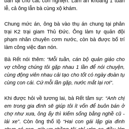
bán lại cho các con nghiện. Làm ăn khoảng 1 tuần
lễ, cả ông lẫn bà cùng xộ khám.
Chung mức án, ông bà vào thụ án chung tại phân
trại K2 trại giam Thủ Đức. Ông làm tự quản đội
phạm nhân chuyên cơm nước, còn bà được bố trí
làm công việc đan nón.
Bà Rết nói thêm:
“Mỗi tuần, cán bộ quản giáo cho
vợ chồng chúng tôi gặp nhau 1 lần để nói chuyện,
cùng động viên nhau cải tạo cho tốt có ngày đoàn tụ
cùng con cái. Cứ mỗi lần gặp, nước mắt lại rơi”
.
Khi được hỏi về tương lai, bà Rết tâm sự:
“Anh chị
em trong gia đình sẽ giúp tôi ít vốn để buôn bán ở
chợ như xưa, ông ấy thì kiếm sống bằng nghề cũ -
lái xe”
. Còn ông thổ lộ
“Hai con gái lập gia đình