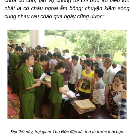
chưa có con, giờ vợ chồng tôi chỉ ước ao điều lớn
nhất là có cháu ngoại ẵm bồng; chuyện kiếm sống
cùng nhau rau cháo qua ngày cũng được”
.
Đợt 2/9 này, trại giam Thủ Đức đặc xá, tha tù trước thời hạn