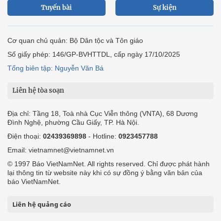
Tuyến bài
Sự kiện
Cơ quan chủ quản: Bộ Dân tộc và Tôn giáo
Số giấy phép: 146/GP-BVHTTDL, cấp ngày 17/10/2025
Tổng biên tập: Nguyễn Văn Bá
Liên hệ tòa soạn
Địa chỉ: Tầng 18, Toà nhà Cục Viễn thông (VNTA), 68 Dương
Đình Nghệ, phường Cầu Giấy, TP. Hà Nội.
Điện thoại:
02439369898
- Hotline:
0923457788
Email: vietnamnet@vietnamnet.vn
© 1997 Báo VietNamNet. All rights reserved. Chỉ được phát hành
lại thông tin từ website này khi có sự đồng ý bằng văn bản của
báo VietNamNet.
Liên hệ quảng cáo