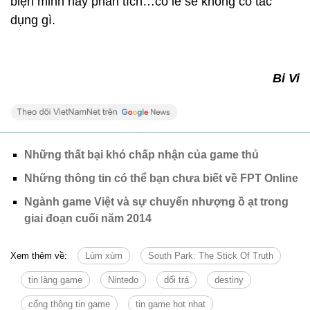
biện minh hay phân tích…có lẽ sẽ không có tác
dụng gì.
Bi Vi
Những thất bại khó chấp nhận của game thủ
Những thông tin có thể bạn chưa biết về FPT Online
Ngành game Việt và sự chuyển nhượng ồ ạt trong
giai đoạn cuối năm 2014
Xem thêm về:
Lùm xùm
South Park: The Stick Of Truth
tin làng game
Nintedo
dối trá
destiny
cổng thông tin game
tin game hot nhat