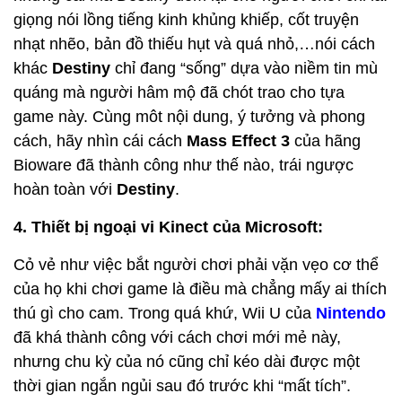
giọng nói lồng tiếng kinh khủng khiếp, cốt truyện
nhạt nhẽo, bản đồ thiếu hụt và quá nhỏ,…nói cách
khác
Destiny
chỉ đang “sống” dựa vào niềm tin mù
quáng mà người hâm mộ đã chót trao cho tựa
game này. Cùng môt nội dung, ý tưởng và phong
cách, hãy nhìn cái cách
Mass Effect 3
của hãng
Bioware đã thành công như thế nào, trái ngược
hoàn toàn với
Destiny
.
4. Thiết bị ngoại vi Kinect của Microsoft:
Cỏ vẻ như việc bắt người chơi phải vặn vẹo cơ thể
của họ khi chơi game là điều mà chẳng mấy ai thích
thú gì cho cam. Trong quá khứ, Wii U của
Nintendo
đã khá thành công với cách chơi mới mẻ này,
nhưng chu kỳ của nó cũng chỉ kéo dài được một
thời gian ngắn ngủi sau đó trước khi “mất tích”.