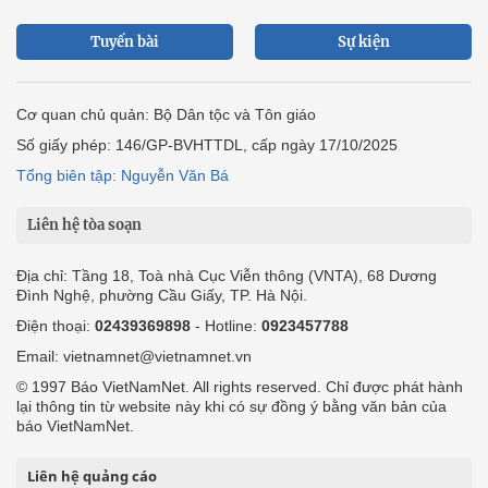
Tuyến bài
Sự kiện
Cơ quan chủ quản: Bộ Dân tộc và Tôn giáo
Số giấy phép: 146/GP-BVHTTDL, cấp ngày 17/10/2025
Tổng biên tập: Nguyễn Văn Bá
Liên hệ tòa soạn
Địa chỉ: Tầng 18, Toà nhà Cục Viễn thông (VNTA), 68 Dương
Đình Nghệ, phường Cầu Giấy, TP. Hà Nội.
Điện thoại:
02439369898
- Hotline:
0923457788
Email: vietnamnet@vietnamnet.vn
© 1997 Báo VietNamNet. All rights reserved. Chỉ được phát hành
lại thông tin từ website này khi có sự đồng ý bằng văn bản của
báo VietNamNet.
Liên hệ quảng cáo