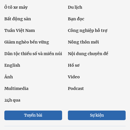
Ô tô xe máy
Du lịch
Bất động sản
Bạn đọc
Tuần Việt Nam
Công nghiệp hỗ trợ
Giảm nghèo bền vững
Nông thôn mới
Dân tộc thiểu số và miền núi
Nội dung chuyên đề
English
Hồ sơ
Ảnh
Video
Multimedia
Podcast
24h qua
Tuyến bài
Sự kiện