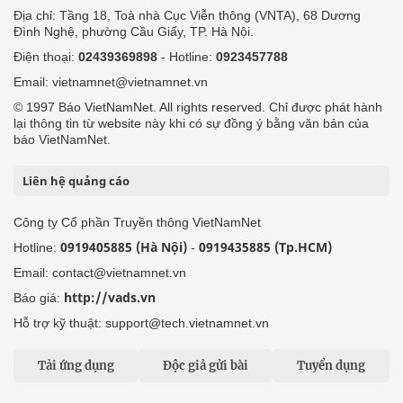
Địa chỉ: Tầng 18, Toà nhà Cục Viễn thông (VNTA), 68 Dương
Đình Nghệ, phường Cầu Giấy, TP. Hà Nội.
Điện thoại:
02439369898
- Hotline:
0923457788
Email: vietnamnet@vietnamnet.vn
© 1997 Báo VietNamNet. All rights reserved. Chỉ được phát hành
lại thông tin từ website này khi có sự đồng ý bằng văn bản của
báo VietNamNet.
Liên hệ quảng cáo
Công ty Cổ phần Truyền thông VietNamNet
0919405885 (Hà Nội)
0919435885 (Tp.HCM)
Hotline:
-
Email: contact@vietnamnet.vn
http://vads.vn
Báo giá:
Hỗ trợ kỹ thuật: support@tech.vietnamnet.vn
Tải ứng dụng
Độc giả gửi bài
Tuyển dụng