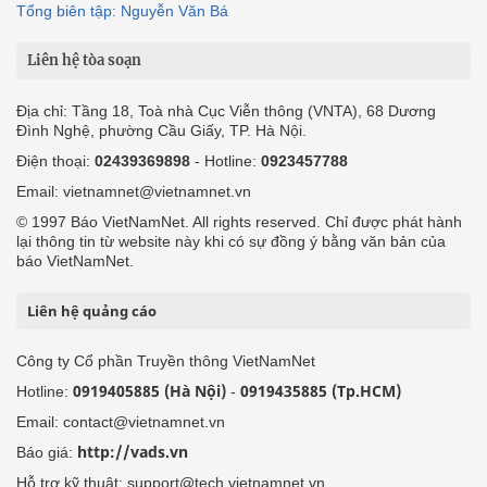
Tổng biên tập: Nguyễn Văn Bá
Liên hệ tòa soạn
Địa chỉ: Tầng 18, Toà nhà Cục Viễn thông (VNTA), 68 Dương
Đình Nghệ, phường Cầu Giấy, TP. Hà Nội.
Điện thoại:
02439369898
- Hotline:
0923457788
Email: vietnamnet@vietnamnet.vn
© 1997 Báo VietNamNet. All rights reserved. Chỉ được phát hành
lại thông tin từ website này khi có sự đồng ý bằng văn bản của
báo VietNamNet.
Liên hệ quảng cáo
Công ty Cổ phần Truyền thông VietNamNet
0919405885 (Hà Nội)
0919435885 (Tp.HCM)
Hotline:
-
Email: contact@vietnamnet.vn
http://vads.vn
Báo giá:
Hỗ trợ kỹ thuật: support@tech.vietnamnet.vn