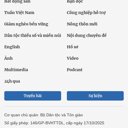
Bất động sản
Bạn đọc
Tuần Việt Nam
Công nghiệp hỗ trợ
Giảm nghèo bền vững
Nông thôn mới
Dân tộc thiểu số và miền núi
Nội dung chuyên đề
English
Hồ sơ
Ảnh
Video
Multimedia
Podcast
24h qua
Tuyến bài
Sự kiện
Cơ quan chủ quản: Bộ Dân tộc và Tôn giáo
Số giấy phép: 146/GP-BVHTTDL, cấp ngày 17/10/2025