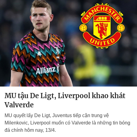
MU tậu De Ligt, Liverpool khao khát
Valverde
MU quyết lấy De Ligt, Juventus tiếp cận trung vệ
Milenkovic, Liverpool muốn có Valverde là những tin bóng
đá chính hôm nay, 13/4.