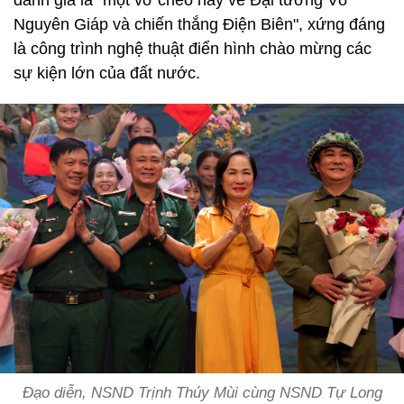
đánh giá là "một vở chèo hay về Đại tướng Võ
Nguyên Giáp và chiến thắng Điện Biên", xứng đáng
là công trình nghệ thuật điển hình chào mừng các
sự kiện lớn của đất nước.
Đạo diễn, NSND Trịnh Thúy Mùi cùng NSND Tự Long