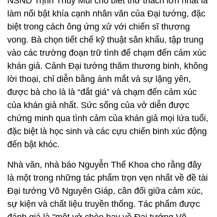
NSND Trịnh Thúy Mùi cho biết thử thách lớn nhất là
làm nổi bật khía cạnh nhân văn của Đại tướng, đặc
biệt trong cách ông ứng xử với chiến sĩ thương
vong. Bà chọn tiết chế kỹ thuật sân khấu, tập trung
vào các trường đoạn trữ tình để chạm đến cảm xúc
khán giả. Cảnh Đại tướng thăm thương binh, không
lời thoại, chỉ diễn bằng ánh mắt và sự lặng yên,
được bà cho là là “đắt giá” và chạm đến cảm xúc
của khán giả nhất. Sức sống của vở diễn được
chứng minh qua tình cảm của khán giả mọi lứa tuổi,
đặc biệt là học sinh và các cựu chiến binh xúc động
đến bật khóc.
Nhà văn, nhà báo Nguyễn Thế Khoa cho rằng đây
là một trong những tác phẩm trọn vẹn nhất về đề tài
Đại tướng Võ Nguyên Giáp, cân đối giữa cảm xúc,
sự kiện và chất liệu truyền thống. Tác phẩm được