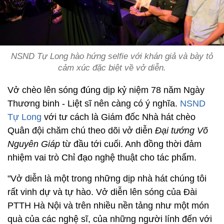
NSND Tự Long hào hứng selfie với khán giả và bày tỏ
cảm xúc đặc biệt về vở diễn.
Vở chèo lên sóng đúng dịp kỷ niệm 78 năm Ngày
Thương binh - Liệt sĩ nên càng có ý nghĩa.
NSND
Tự Long
với tư cách là Giám đốc Nhà hát chèo
Quân đội chăm chú theo dõi vở diễn
Đại tướng Võ
Nguyên Giáp
từ đầu tới cuối. Anh đồng thời đảm
nhiệm vai trò Chỉ đạo nghệ thuật cho tác phẩm.
"Vở diễn là một trong những dịp nhà hát chúng tôi
rất vinh dự và tự hào. Vở diễn lên sóng của Đài
PTTH Hà Nội và trên nhiều nền tảng như một món
quà của các nghệ sĩ, của những người lính đến với