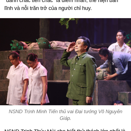
“đánh chắc tiến chắc” là điểm nhấn, thể hiện bản
lĩnh và nỗi trăn trở của người chỉ huy.
NSND Trịnh Minh Tiến thủ vai Đại tướng Võ Nguyên
Giáp.