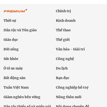
Chính trị
Thời sự
Kinh doanh
Dân tộc và Tôn giáo
Thể thao
Giáo dục
Thế giới
Đời sống
Văn hóa - Giải trí
Sức khỏe
Công nghệ
Ô tô xe máy
Du lịch
Bất động sản
Bạn đọc
Tuần Việt Nam
Công nghiệp hỗ trợ
Giảm nghèo bền vững
Nông thôn mới
Dân tộc thiểu số và miền núi
Nội dung chuyên đề