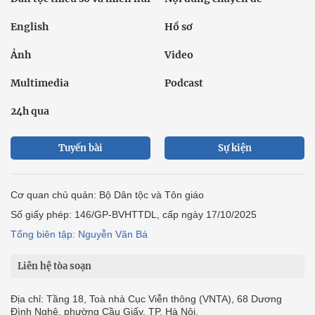
English
Hồ sơ
Ảnh
Video
Multimedia
Podcast
24h qua
Tuyến bài
Sự kiện
Cơ quan chủ quản: Bộ Dân tộc và Tôn giáo
Số giấy phép: 146/GP-BVHTTDL, cấp ngày 17/10/2025
Tổng biên tập: Nguyễn Văn Bá
Liên hệ tòa soạn
Địa chỉ: Tầng 18, Toà nhà Cục Viễn thông (VNTA), 68 Dương
Đình Nghệ, phường Cầu Giấy, TP. Hà Nội.