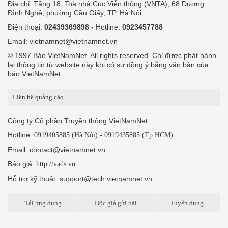
Địa chỉ: Tầng 18, Toà nhà Cục Viễn thông (VNTA), 68 Dương
Đình Nghệ, phường Cầu Giấy, TP. Hà Nội.
Điện thoại:
02439369898
- Hotline:
0923457788
Email: vietnamnet@vietnamnet.vn
© 1997 Báo VietNamNet. All rights reserved. Chỉ được phát hành
lại thông tin từ website này khi có sự đồng ý bằng văn bản của
báo VietNamNet.
Liên hệ quảng cáo
Công ty Cổ phần Truyền thông VietNamNet
Hotline:
-
0919405885 (Hà Nội)
0919435885 (Tp.HCM)
Email: contact@vietnamnet.vn
Báo giá:
http://vads.vn
Hỗ trợ kỹ thuật: support@tech.vietnamnet.vn
Tải ứng dụng
Độc giả gửi bài
Tuyển dụng