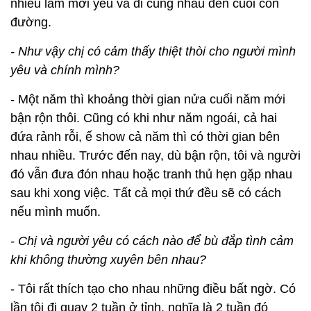
nhiều lắm mới yêu và đi cùng nhau đến cuối con
đường.
- Như vậy chị có cảm thấy thiệt thòi cho người mình
yêu và chính mình?
- Một năm thì khoảng thời gian nửa cuối năm mới
bận rộn thôi. Cũng có khi như năm ngoái, cả hai
đứa rảnh rỗi, ế show cả năm thì có thời gian bên
nhau nhiều. Trước đến nay, dù bận rộn, tôi và người
đó vẫn đưa đón nhau hoặc tranh thủ hẹn gặp nhau
sau khi xong việc. Tất cả mọi thứ đều sẽ có cách
nếu mình muốn.
- Chị và người yêu có cách nào để bù đắp tình cảm
khi không thường xuyên bên nhau?
- Tôi rất thích tạo cho nhau những điều bất ngờ. Có
lần tôi đi quay 2 tuần ở tỉnh, nghĩa là 2 tuần đó