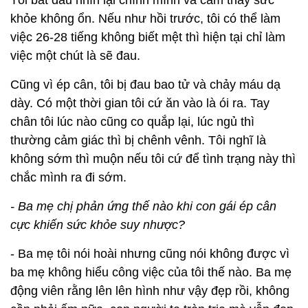
Tôi bắt đầu nhìn lại chính mình và cảm thấy sức
khỏe không ổn. Nếu như hồi trước, tôi có thể làm
việc 26-28 tiếng không biết mệt thì hiện tại chỉ làm
việc một chút là sẽ đau.
Cũng vì ép cân, tôi bị đau bao tử và chảy máu dạ
dày. Có một thời gian tôi cứ ăn vào là ói ra. Tay
chân tôi lúc nào cũng co quắp lại, lúc ngủ thì
thường cảm giác thì bị chênh vênh. Tôi nghĩ là
không sớm thì muộn nếu tôi cứ để tình trạng này thì
chắc mình ra đi sớm.
- Ba mẹ chị phản ứng thế nào khi con gái ép cân
cực khiến sức khỏe suy nhược?
- Ba mẹ tôi nói hoài nhưng cũng nói không được vì
ba mẹ không hiểu công việc của tôi thế nào. Ba mẹ
động viên rằng lên lên hình như vậy đẹp rồi, không