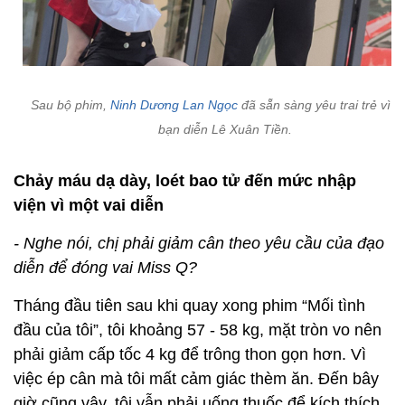
Sau bộ phim,
Ninh Dương Lan Ngọc
đã sẵn sàng yêu trai trẻ vì 
bạn diễn Lê Xuân Tiền.
Chảy máu dạ dày, loét bao tử đến mức nhập
viện vì một vai diễn
- Nghe nói, chị phải giảm cân theo yêu cầu của đạo
diễn để đóng vai Miss Q?
Tháng đầu tiên sau khi quay xong phim “Mối tình
đầu của tôi”, tôi khoảng 57 - 58 kg, mặt tròn vo nên
phải giảm cấp tốc 4 kg để trông thon gọn hơn. Vì
việc ép cân mà tôi mất cảm giác thèm ăn. Đến bây
giờ cũng vậy, tôi vẫn phải uống thuốc để kích thích