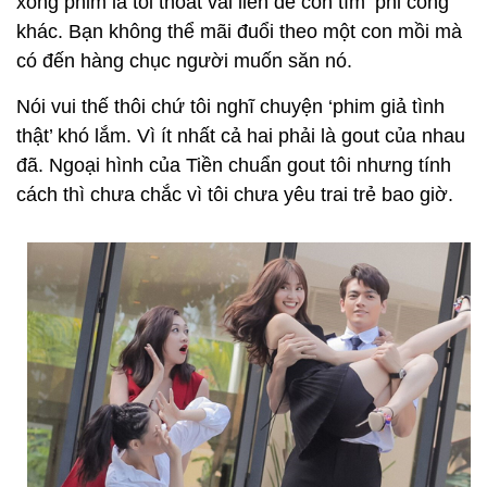
xong phim là tôi thoát vai liền để còn tìm ‘phi công’
khác. Bạn không thể mãi đuổi theo một con mồi mà
có đến hàng chục người muốn săn nó.
Nói vui thế thôi chứ tôi nghĩ chuyện ‘phim giả tình
thật’ khó lắm. Vì ít nhất cả hai phải là gout của nhau
đã. Ngoại hình của Tiền chuẩn gout tôi nhưng tính
cách thì chưa chắc vì tôi chưa yêu trai trẻ bao giờ.