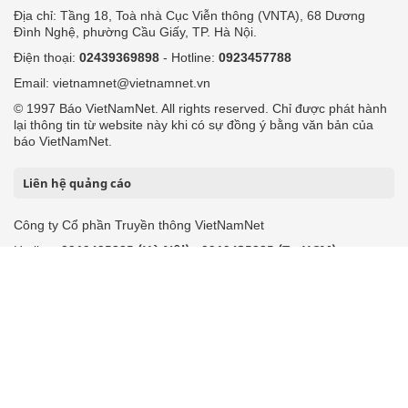
Địa chỉ: Tầng 18, Toà nhà Cục Viễn thông (VNTA), 68 Dương
Đình Nghệ, phường Cầu Giấy, TP. Hà Nội.
Điện thoại:
02439369898
- Hotline:
0923457788
Email: vietnamnet@vietnamnet.vn
© 1997 Báo VietNamNet. All rights reserved. Chỉ được phát hành
lại thông tin từ website này khi có sự đồng ý bằng văn bản của
báo VietNamNet.
Liên hệ quảng cáo
Công ty Cổ phần Truyền thông VietNamNet
0919405885 (Hà Nội)
0919435885 (Tp.HCM)
Hotline:
-
Email: contact@vietnamnet.vn
http://vads.vn
Báo giá:
Hỗ trợ kỹ thuật: support@tech.vietnamnet.vn
Tải ứng dụng
Độc giả gửi bài
Tuyển dụng