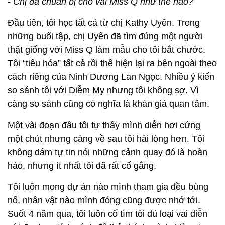
- Chị đã chuẩn bị cho vai Miss Q như thế nào?
Đầu tiên, tôi học tất cả từ chị Kathy Uyên. Trong
những buổi tập, chị Uyên đã tìm đúng một người
thật giống với Miss Q làm mẫu cho tôi bắt chước.
Tôi “tiêu hóa” tất cả rồi thể hiện lại ra bên ngoài theo
cách riêng của Ninh Dương Lan Ngọc. Nhiều ý kiến
so sánh tôi với Diễm My nhưng tôi không sợ. Vì
càng so sánh cũng có nghĩa là khán giả quan tâm.
Một vài đoạn đầu tôi tự thấy mình diễn hơi cứng
một chút nhưng càng về sau tôi hài lòng hơn. Tôi
không dám tự tin nói những cảnh quay đó là hoàn
hảo, nhưng ít nhất tôi đã rất cố gắng.
Tôi luôn mong dự án nào mình tham gia đều bùng
nổ, nhân vật nào mình đóng cũng được nhớ tới.
Suốt 4 năm qua, tôi luôn cố tìm tòi đủ loại vai diễn