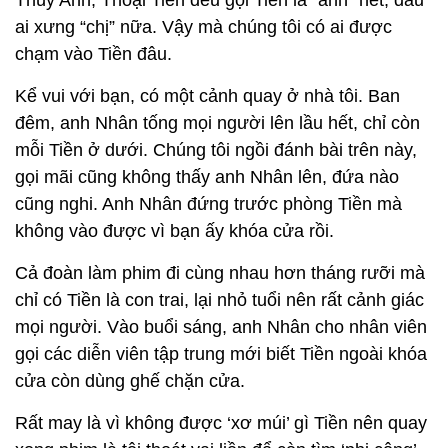
Thùy Anh, Thoại Tiên đều gọi Tiền là “anh” hết, đâu
ai xưng “chị” nữa. Vậy mà chúng tôi có ai được
chạm vào Tiền đâu.
Kể vui với bạn, có một cảnh quay ở nhà tôi. Ban
đêm, anh Nhân tống mọi người lên lầu hết, chỉ còn
mỗi Tiền ở dưới. Chúng tôi ngồi đánh bài trên này,
gọi mãi cũng không thấy anh Nhân lên, đứa nào
cũng nghi. Anh Nhân đứng trước phòng Tiền mà
không vào được vì bạn ấy khóa cửa rồi.
Cả đoàn làm phim đi cùng nhau hơn tháng rưỡi mà
chỉ có Tiền là con trai, lại nhỏ tuổi nên rất cảnh giác
mọi người. Vào buổi sáng, anh Nhân cho nhân viên
gọi các diễn viên tập trung mới biết Tiền ngoài khóa
cửa còn dùng ghế chặn cửa.
Rất may là vì không được ‘xơ múi’ gì Tiền nên quay