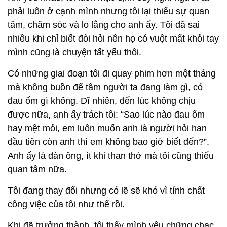
phải luôn ở cạnh mình nhưng tôi lại thiếu sự quan
tâm, chăm sóc và lo lắng cho anh ấy. Tôi đã sai
nhiều khi chỉ biết đòi hỏi nên họ có vuột mất khỏi tay
mình cũng là chuyện tất yếu thôi.
Có những giai đoạn tôi đi quay phim hơn một tháng
mà không buồn để tâm người ta đang làm gì, có
đau ốm gì không. Dĩ nhiên, đến lúc không chịu
được nữa, anh ấy trách tôi: “Sao lúc nào đau ốm
hay mệt mỏi, em luôn muốn anh là người hỏi han
đầu tiên còn anh thì em không bao giờ biết đến?”.
Anh ấy là đàn ông, ít khi than thở mà tôi cũng thiếu
quan tâm nữa.
Tôi đang thay đổi nhưng có lẽ sẽ khó vì tính chất
công việc của tôi như thế rồi.
Khi đã trưởng thành, tôi thấy mình yêu chững chạc,