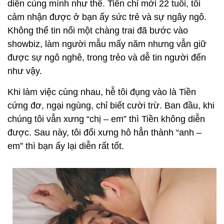
diễn cùng mình như thế. Tiền chỉ mới 22 tuổi, tôi
cảm nhận được ở bạn ấy sức trẻ và sự ngây ngô.
Không thể tin nổi một chàng trai đã bước vào
showbiz, làm người mẫu mấy năm nhưng vẫn giữ
được sự ngô nghê, trong trẻo và dễ tin người đến
như vậy.
Khi làm việc cùng nhau, hễ tôi đụng vào là Tiền
cứng đơ, ngại ngùng, chỉ biết cười trừ. Ban đầu, khi
chúng tôi vẫn xưng “chị – em” thì Tiền không diễn
được. Sau này, tôi đổi xưng hô hẳn thành “anh –
em” thì bạn ấy lại diễn rất tốt.