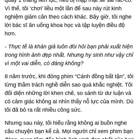
quay 1 tháng liên tục, nếu bị mập mặt sẽ sai rắc-co.
Vì thế, tôi ‘chơi’ liều một lần để sau này rút kinh
nghiệm giảm cân theo cách khác. Bây giờ, tôi nghe
lời bác sĩ ăn uống khoa học và tập luyện điều độ
hơn.
- Thực tế là khán giả luôn đòi hỏi bạn phải xuất hiện
trong hình ảnh đẹp nhất. Nhưng hy sinh như vậy chỉ
vì một vai diễn, có đáng không?
8 năm trước, khi đóng phim “Cánh đồng bất tận”, tôi
từng thầm trách nghề diễn sao quá khắc nghiệt. Tôi
đối diện những lời khen chê, so sánh từ dư luận và
có cảm giác không ai nhìn thấy nỗ lực của mình. Dù
tôi đã bỏ ra rất nhiều công sức.
Nhưng sau này, tôi hiểu rằng không ai buồn nghe
câu chuyện bạn kể cả. Mọi người chỉ xem phim bạn