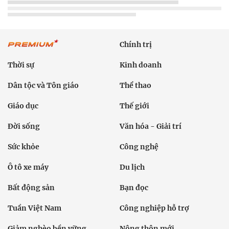
Chính trị
Thời sự
Kinh doanh
Dân tộc và Tôn giáo
Thể thao
Giáo dục
Thế giới
Đời sống
Văn hóa - Giải trí
Sức khỏe
Công nghệ
Ô tô xe máy
Du lịch
Bất động sản
Bạn đọc
Tuần Việt Nam
Công nghiệp hỗ trợ
Giảm nghèo bền vững
Nông thôn mới