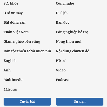
Sức khỏe
Công nghệ
Ô tô xe máy
Du lịch
Bất động sản
Bạn đọc
Tuần Việt Nam
Công nghiệp hỗ trợ
Giảm nghèo bền vững
Nông thôn mới
Dân tộc thiểu số và miền núi
Nội dung chuyên đề
English
Hồ sơ
Ảnh
Video
Multimedia
Podcast
24h qua
Tuyến bài
Sự kiện