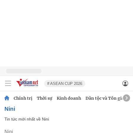
# ASEAN CUP 2026
Chính trị
Thời sự
Kinh doanh
Dân tộc và Tôn giáo
Nini
Tin tức mới nhất về
Nini
Nini