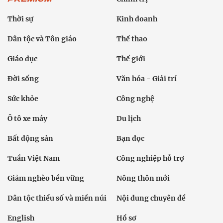
Thời sự
Kinh doanh
Dân tộc và Tôn giáo
Thể thao
Giáo dục
Thế giới
Đời sống
Văn hóa - Giải trí
Sức khỏe
Công nghệ
Ô tô xe máy
Du lịch
Bất động sản
Bạn đọc
Tuần Việt Nam
Công nghiệp hỗ trợ
Giảm nghèo bền vững
Nông thôn mới
Dân tộc thiểu số và miền núi
Nội dung chuyên đề
English
Hồ sơ