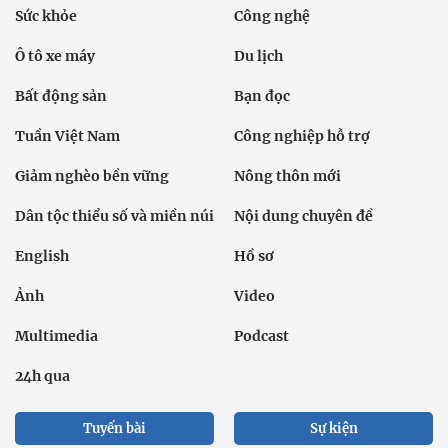
Sức khỏe
Công nghệ
Ô tô xe máy
Du lịch
Bất động sản
Bạn đọc
Tuần Việt Nam
Công nghiệp hỗ trợ
Giảm nghèo bền vững
Nông thôn mới
Dân tộc thiểu số và miền núi
Nội dung chuyên đề
English
Hồ sơ
Ảnh
Video
Multimedia
Podcast
24h qua
Tuyến bài
Sự kiện