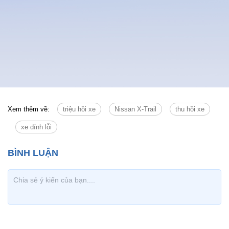
Xem thêm về:
triệu hồi xe
Nissan X-Trail
thu hồi xe
xe dính lỗi