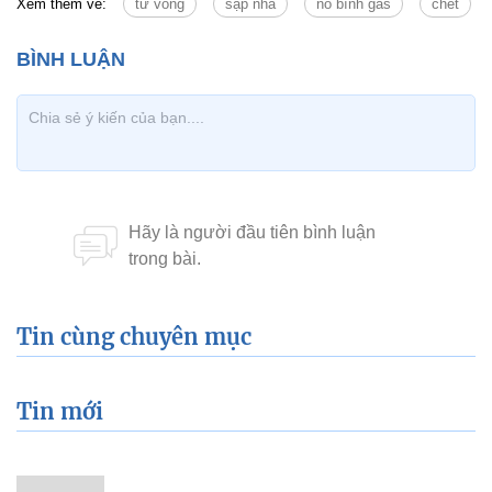
Xem thêm về:
tử vong
sập nhà
nổ bình gas
chết
Tin cùng chuyên mục
Tin mới