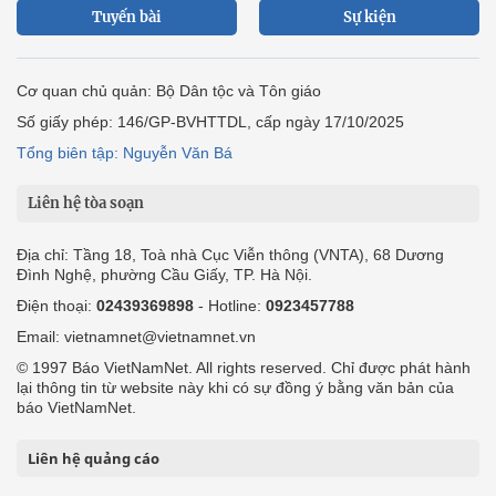
Tuyến bài
Sự kiện
Cơ quan chủ quản: Bộ Dân tộc và Tôn giáo
Số giấy phép: 146/GP-BVHTTDL, cấp ngày 17/10/2025
Tổng biên tập: Nguyễn Văn Bá
Liên hệ tòa soạn
Địa chỉ: Tầng 18, Toà nhà Cục Viễn thông (VNTA), 68 Dương
Đình Nghệ, phường Cầu Giấy, TP. Hà Nội.
Điện thoại:
02439369898
- Hotline:
0923457788
Email: vietnamnet@vietnamnet.vn
© 1997 Báo VietNamNet. All rights reserved. Chỉ được phát hành
lại thông tin từ website này khi có sự đồng ý bằng văn bản của
báo VietNamNet.
Liên hệ quảng cáo