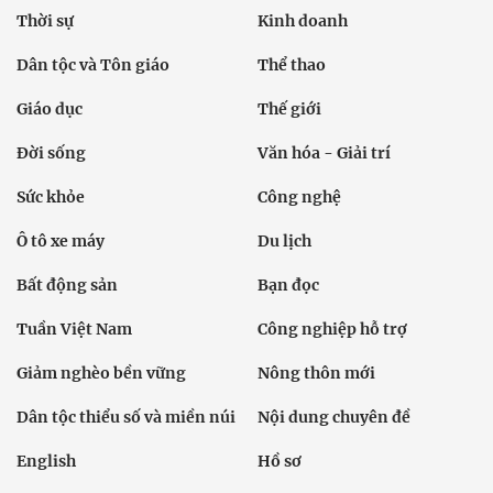
Thời sự
Kinh doanh
Dân tộc và Tôn giáo
Thể thao
Giáo dục
Thế giới
Đời sống
Văn hóa - Giải trí
Sức khỏe
Công nghệ
Ô tô xe máy
Du lịch
Bất động sản
Bạn đọc
Tuần Việt Nam
Công nghiệp hỗ trợ
Giảm nghèo bền vững
Nông thôn mới
Dân tộc thiểu số và miền núi
Nội dung chuyên đề
English
Hồ sơ