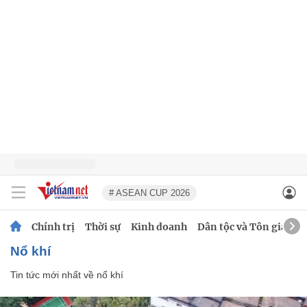
# ASEAN CUP 2026
Chính trị
Thời sự
Kinh doanh
Dân tộc và Tôn giáo
nổ khí
Tin tức mới nhất về
nổ khí