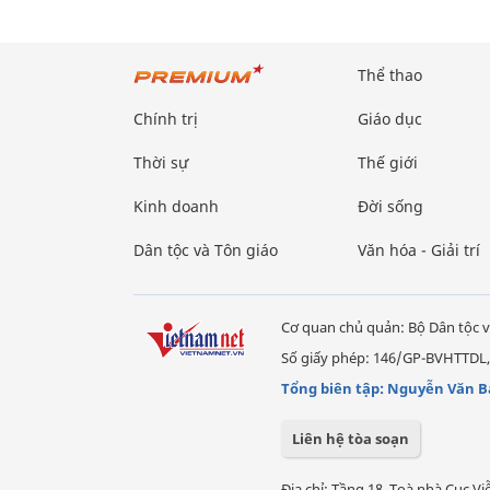
Thể thao
Chính trị
Giáo dục
Thời sự
Thế giới
Kinh doanh
Đời sống
Dân tộc và Tôn giáo
Văn hóa - Giải trí
Cơ quan chủ quản: Bộ Dân tộc v
Số giấy phép: 146/GP-BVHTTDL,
Tổng biên tập: Nguyễn Văn B
Liên hệ tòa soạn
Địa chỉ: Tầng 18, Toà nhà Cục 