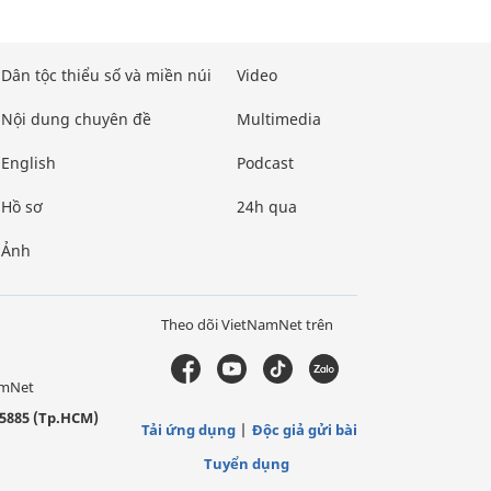
Dân tộc thiểu số và miền núi
Video
Nội dung chuyên đề
Multimedia
English
Podcast
Hồ sơ
24h qua
Ảnh
Theo dõi VietNamNet trên
amNet
5885 (Tp.HCM)
Tải ứng dụng
Độc giả gửi bài
Tuyển dụng