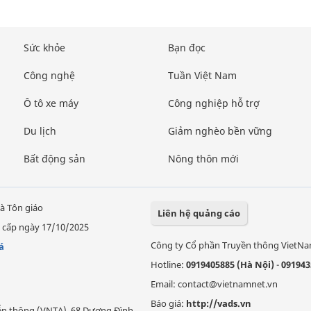
Sức khỏe
Bạn đọc
Công nghệ
Tuần Việt Nam
Ô tô xe máy
Công nghiệp hỗ trợ
Du lịch
Giảm nghèo bền vững
Bất động sản
Nông thôn mới
à Tôn giáo
Liên hệ quảng cáo
 cấp ngày 17/10/2025
Công ty Cổ phần Truyền thông VietN
á
Hotline:
0919405885 (Hà Nội)
-
091943
Email: contact@vietnamnet.vn
Báo giá:
http://vads.vn
Viễn thông (VNTA), 68 Dương Đình