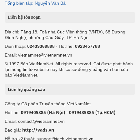
Tổng biên tập: Nguyễn Văn Bá
Liên hệ tòa soạn
Địa chỉ: Tầng 18, Toà nhà Cục Viễn thông (VNTA), 68 Dương
Đình Nghệ, phường Cầu Giấy, TP. Hà Nội.
Điện thoại:
02439369898
- Hotline:
0923457788
Email: vietnamnet@vietnamnet.vn
© 1997 Báo VietNamNet. All rights reserved. Chỉ được phát hành
lại thông tin từ website này khi có sự đồng ý bằng văn bản của
báo VietNamNet.
Liên hệ quảng cáo
Công ty Cổ phần Truyền thông VietNamNet
0919405885 (Hà Nội)
0919435885 (Tp.HCM)
Hotline:
-
Email: contact@vietnamnet.vn
http://vads.vn
Báo giá:
Hỗ trợ kỹ thuật: support@tech.vietnamnet.vn