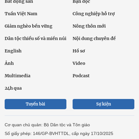
Bất động sản
Bạn đọc
Tuần Việt Nam
Công nghiệp hỗ trợ
Giảm nghèo bền vững
Nông thôn mới
Dân tộc thiểu số và miền núi
Nội dung chuyên đề
English
Hồ sơ
Ảnh
Video
Multimedia
Podcast
24h qua
Tuyến bài
Sự kiện
Cơ quan chủ quản: Bộ Dân tộc và Tôn giáo
Số giấy phép: 146/GP-BVHTTDL, cấp ngày 17/10/2025