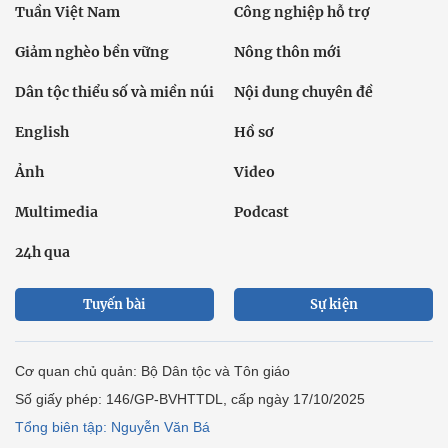
Tuần Việt Nam
Công nghiệp hỗ trợ
Giảm nghèo bền vững
Nông thôn mới
Dân tộc thiểu số và miền núi
Nội dung chuyên đề
English
Hồ sơ
Ảnh
Video
Multimedia
Podcast
24h qua
Tuyến bài
Sự kiện
Cơ quan chủ quản: Bộ Dân tộc và Tôn giáo
Số giấy phép: 146/GP-BVHTTDL, cấp ngày 17/10/2025
Tổng biên tập: Nguyễn Văn Bá