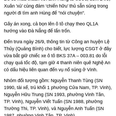
Xuân 'xù’ cùng đám ‘chiến hữu’ thủ sẵn súng trong
người đi tìm anh Hùng để "nói chuyện".
Gây án xong, cả bọn lên ô tô chạy theo QL1A
hướng vào Đà Nẵng để lẩn trốn.
Đến trưa ngày 26/9, thông tin từ Công an huyện Lệ
Thủy (Quảng Bình) cho biết, lực lượng CSGT ở đây
vừa bắt giữ chiếc xe ô tô BKS 37A – 003.81 do lỗi
chạy quá tốc độ, tạm giữ 4 thanh niên quê Nghệ An
có dấu hiệu liên quan đến vụ nổ súng ở Vinh.
Nhóm đối tượng gồm: Nguyễn Thanh Tùng (SN
1990, tài xế, trú khối 1 phường Cửa Nam, TP. Vinh),
Nguyễn Hữu Trung (SN 1993, phường Vinh Tân,
TP. Vinh), Nguyễn Viết Tuấn (SN 1988, phường
Trường Thi, TP. Vinh), và Nguyễn Anh Tuấn (SN
1987, phường Vinh Tân, TP. Vinh).