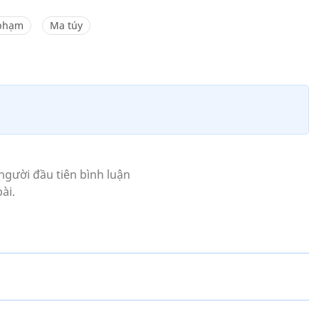
 phạm
Ma túy