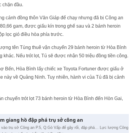
c chặn đầu.
ống cánh đồng thôn Văn Giáp để chạy nhưng đã bị Công an
.480,66 gam, được giấu kín trong ghế sau và 2 bánh heroin
p lọc gió điều hòa phía trước.
tượng tên Tùng thuê vận chuyển 29 bánh heroin từ Hòa Bình
khác. Nếu trót lọt, Tú sẽ được nhận 50 triệu đồng tiền công.
ợ Bến, Hòa Bình lấy chiếc xe Toyota Fortuner được giấu ở
c xe này về Quảng Ninh. Tuy nhiên, hành vi của Tú đã bị cảnh
vận chuyển trót lọt 73 bánh heroin từ Hòa Bình đến Hòn Gai,
m giang hồ đập phá trụ sở công an
vào trụ sở Công an P.5, Q.Gò Vấp để gây rối, đập phá… Lực lượng Công