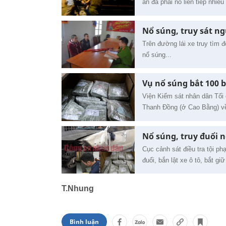
an đã phải nổ liên tiếp nhiều
Nổ súng, truy sát n
Trên đường lái xe truy tìm 
nổ súng...
Vụ nổ súng bắt 100 
Viện Kiểm sát nhân dân Tối 
Thanh Đồng (ở Cao Bằng) về 
Nổ súng, truy đuổi 
Cục cảnh sát điều tra tội p
đuổi, bắn lật xe ô tô, bắt g
T.Nhung
Bình luận