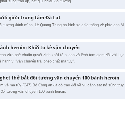
 phát súng trấn áp, bắt giữ nhiều đối tượng.
gười giữa trung tâm Đà Lạt
đối tượng đánh mình, Lê Quang Trung hạ kính xe chỉa thẳng về phía anh M
bánh heroin: Khởi tố kẻ vận chuyển
cao vừa phê chuẩn quyết định khởi tố bị can và lệnh tạm giam đối với Lục
hành vi “vận chuyển trái phép chất ma túy”.
nghẹt thở bắt đối tượng vận chuyển 100 bánh heroin
hạm về ma túy (C47) Bộ Công an đã có trao đổi về vụ cảnh sát nổ súng truy
iữ đối tượng vận chuyển 100 bánh heroin.