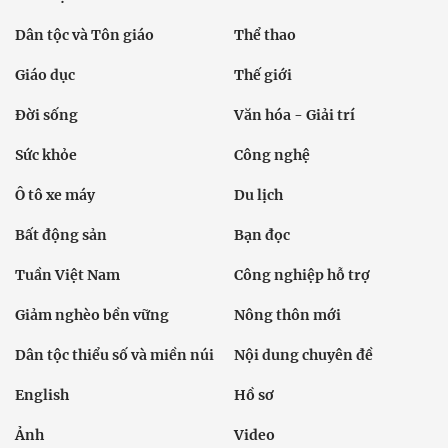
Dân tộc và Tôn giáo
Thể thao
Giáo dục
Thế giới
Đời sống
Văn hóa - Giải trí
Sức khỏe
Công nghệ
Ô tô xe máy
Du lịch
Bất động sản
Bạn đọc
Tuần Việt Nam
Công nghiệp hỗ trợ
Giảm nghèo bền vững
Nông thôn mới
Dân tộc thiểu số và miền núi
Nội dung chuyên đề
English
Hồ sơ
Ảnh
Video