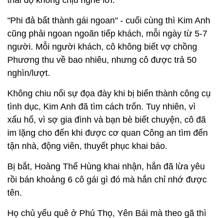
thái độ không chịu nghe lời.
"Phi đả bất thành gái ngoan" - cuối cùng thì Kim Anh
cũng phải ngoan ngoãn tiếp khách, mỗi ngày từ 5-7
người. Mỗi người khách, cô không biết vợ chồng
Phương thu về bao nhiêu, nhưng cô được trả 50
nghìn/lượt.
Không chiu nổi sự đọa đày khi bị biến thành công cụ
tình dục, Kim Anh đã tìm cách trốn. Tuy nhiên, vì
xấu hổ, vì sợ gia đình và bạn bè biết chuyện, cô đã
im lặng cho đến khi được cơ quan Công an tìm đến
tận nhà, động viên, thuyết phục khai báo.
Bị bắt, Hoàng Thế Hùng khai nhận, hắn đã lừa yêu
rồi bán khoảng 6 cô gái gì đó mà hắn chỉ nhớ được
tên.
Họ chủ yếu quê ở Phú Thọ, Yên Bái mà theo gã thì