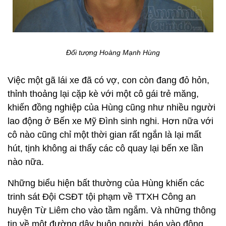
Đối tượng Hoàng Mạnh Hùng
Việc một gã lái xe đã có vợ, con còn đang đỏ hỏn,
thỉnh thoảng lại cặp kè với một cô gái trẻ măng,
khiến đồng nghiệp của Hùng cũng như nhiều người
lao động ở Bến xe Mỹ Đình sinh nghi. Hơn nữa với
cô nào cũng chỉ một thời gian rất ngắn là lại mất
hút, tịnh không ai thấy các cô quay lại bến xe lần
nào nữa.
Những biểu hiện bất thường của Hùng khiến các
trinh sát Đội CSĐT tội phạm về TTXH Công an
huyện Từ Liêm cho vào tầm ngắm. Và những thông
tin về một đường dây buôn người, bán vào động