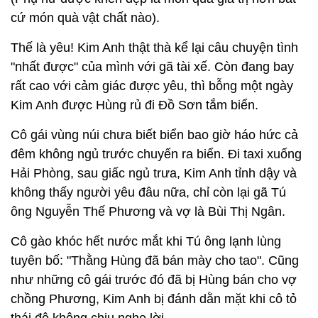
cứ món quà vật chất nào).
Thế là yêu! Kim Anh thật thà kể lại câu chuyện tình
"nhất được" của mình với gã tài xế. Còn đang bay
rất cao với cảm giác được yêu, thì bỗng một ngày
Kim Anh được Hùng rủ đi Đồ Sơn tắm biển.
Cô gái vùng núi chưa biết biển bao giờ háo hức cả
đêm không ngủ trước chuyến ra biển. Đi taxi xuống
Hải Phòng, sau giấc ngủ trưa, Kim Anh tỉnh dậy và
không thấy người yêu đâu nữa, chỉ còn lại gã Tú
ông Nguyễn Thế Phương và vợ là Bùi Thị Ngân.
Cô gào khóc hết nước mắt khi Tú ông lạnh lùng
tuyên bố: "Thằng Hùng đã bán mày cho tao". Cũng
như những cô gái trước đó đã bị Hùng bán cho vợ
chồng Phương, Kim Anh bị đánh dằn mặt khi cô tỏ