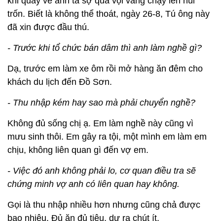
khi quay về anh ta sợ quá vội vàng chạy lên núi
trốn. Biết là không thể thoát, ngày 26-8, Tú ông này
đã xin được đầu thú.
- Trước khi tổ chức bán dâm thì anh làm nghề gì?
Dạ, trước em làm xe ôm rồi mở hàng ăn đêm cho
khách du lịch đến Đồ Sơn.
- Thu nhập kém hay sao mà phải chuyển nghề?
Không đủ sống chị ạ. Em làm nghề này cũng vì
mưu sinh thôi. Em gây ra tội, một mình em làm em
chịu, không liên quan gì đến vợ em.
- Việc đó anh không phải lo, cơ quan điều tra sẽ
chứng minh vợ anh có liên quan hay không.
Gọi là thu nhập nhiều hơn nhưng cũng chả được
bao nhiêu. Đủ ăn đủ tiêu, dư ra chút ít.