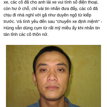
xe, các cô đã cho anh lái xe vui tính số điện thoại,
còn hư ở chỗ, chỉ vài tin nhắn đưa đẩy, các cô đã
chịu đi nhà nghỉ với gã như duyên ngộ từ kiếp
trước. Và tình yêu đến sau "chuyến xe định mệnh" -
Hùng vẫn dùng cụm từ rất mỹ miều ấy khi nhắn tin
tán tỉnh các cô thôn nữ.