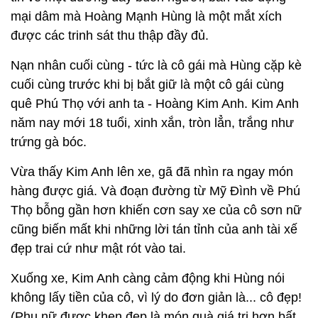
mại dâm mà Hoàng Mạnh Hùng là một mắt xích
được các trinh sát thu thập đầy đủ.
Nạn nhân cuối cùng - tức là cô gái mà Hùng cặp kè
cuối cùng trước khi bị bắt giữ là một cô gái cùng
quê Phú Thọ với anh ta - Hoàng Kim Anh. Kim Anh
năm nay mới 18 tuổi, xinh xắn, tròn lẳn, trắng như
trứng gà bóc.
Vừa thấy Kim Anh lên xe, gã đã nhìn ra ngay món
hàng được giá. Và đoạn đường từ Mỹ Đình về Phú
Thọ bỗng gần hơn khiến cơn say xe của cô sơn nữ
cũng biến mất khi những lời tán tỉnh của anh tài xế
đẹp trai cứ như mật rót vào tai.
Xuống xe, Kim Anh càng cảm động khi Hùng nói
không lấy tiền của cô, vì lý do đơn giản là... cô đẹp!
(Phụ nữ được khen đẹp là món quà giá trị hơn bất