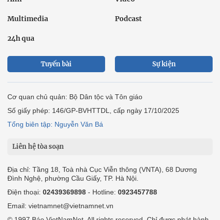
Multimedia
Podcast
24h qua
Tuyến bài
Sự kiện
Cơ quan chủ quản: Bộ Dân tộc và Tôn giáo
Số giấy phép: 146/GP-BVHTTDL, cấp ngày 17/10/2025
Tổng biên tập: Nguyễn Văn Bá
Liên hệ tòa soạn
Địa chỉ: Tầng 18, Toà nhà Cục Viễn thông (VNTA), 68 Dương
Đình Nghệ, phường Cầu Giấy, TP. Hà Nội.
Điện thoại:
02439369898
- Hotline:
0923457788
Email: vietnamnet@vietnamnet.vn
© 1997 Báo VietNamNet. All rights reserved. Chỉ được phát hành