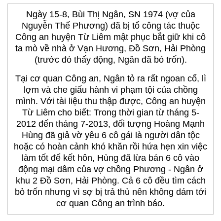
Ngày 15-8, Bùi Thị Ngân, SN 1974 (vợ của
Nguyễn Thế Phương) đã bị tổ công tác thuộc
Công an huyện Từ Liêm mật phục bắt giữ khi cô
ta mò về nhà ở Vạn Hương, Đồ Sơn, Hải Phòng
(trước đó thấy động, Ngân đã bỏ trốn).
Tại cơ quan Công an, Ngân tỏ ra rất ngoan cố, lì
lợm và che giấu hành vi phạm tội của chồng
mình. Với tài liệu thu thập được, Công an huyện
Từ Liêm cho biết: Trong thời gian từ tháng 5-
2012 đến tháng 7-2013, đối tượng Hoàng Mạnh
Hùng đã giả vờ yêu 6 cô gái là người dân tộc
hoặc có hoàn cảnh khó khăn rồi hứa hẹn xin việc
làm tốt để kết hôn, Hùng đã lừa bán 6 cô vào
động mại dâm của vợ chồng Phương - Ngân ở
khu 2 Đồ Sơn, Hải Phòng. Cả 6 cô đều tìm cách
bỏ trốn nhưng vì sợ bị trả thù nên không dám tới
cơ quan Công an trình báo.