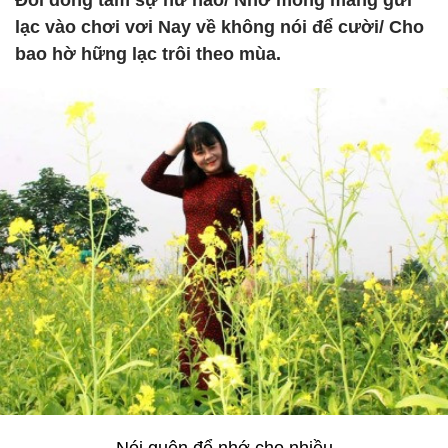
Đôi dòng tâm sự hư hao/ Nhớ mong mang gửi
lạc vào chơi vơi Nay về không nói để cười/ Cho
bao hờ hững lạc trôi theo mùa.