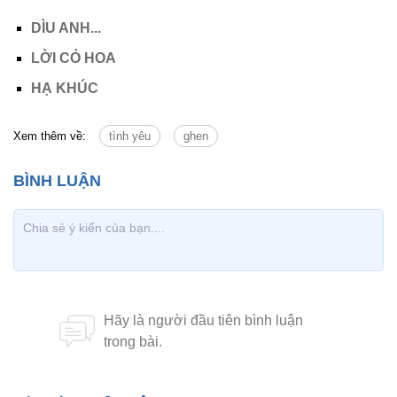
DÌU ANH...
LỜI CỎ HOA
HẠ KHÚC
Xem thêm về:
tình yêu
ghen