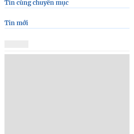
Tin cùng chuyên mục
Tin mới