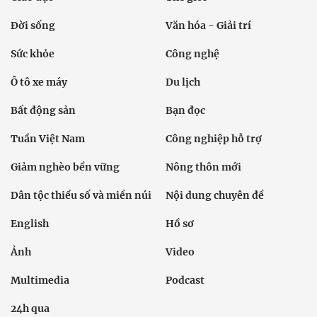
Đời sống
Văn hóa - Giải trí
Sức khỏe
Công nghệ
Ô tô xe máy
Du lịch
Bất động sản
Bạn đọc
Tuần Việt Nam
Công nghiệp hỗ trợ
Giảm nghèo bền vững
Nông thôn mới
Dân tộc thiểu số và miền núi
Nội dung chuyên đề
English
Hồ sơ
Ảnh
Video
Multimedia
Podcast
24h qua