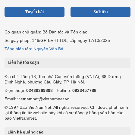
Tuyến bài
Sự kiện
Cơ quan chủ quản: Bộ Dân tộc và Tôn giáo
Số giấy phép: 146/GP-BVHTTDL, cấp ngày 17/10/2025
Tổng biên tập: Nguyễn Văn Bá
Liên hệ tòa soạn
Địa chỉ: Tầng 18, Toà nhà Cục Viễn thông (VNTA), 68 Dương
Đình Nghệ, phường Cầu Giấy, TP. Hà Nội.
Điện thoại:
02439369898
- Hotline:
0923457788
Email: vietnamnet@vietnamnet.vn
© 1997 Báo VietNamNet. All rights reserved. Chỉ được phát hành
lại thông tin từ website này khi có sự đồng ý bằng văn bản của
báo VietNamNet.
Liên hệ quảng cáo