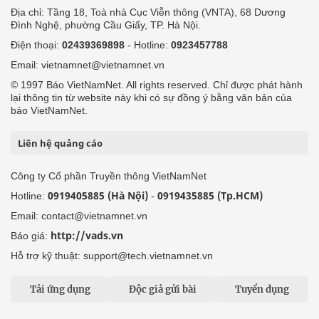
Địa chỉ: Tầng 18, Toà nhà Cục Viễn thông (VNTA), 68 Dương
Đình Nghệ, phường Cầu Giấy, TP. Hà Nội.
Điện thoại:
02439369898
- Hotline:
0923457788
Email: vietnamnet@vietnamnet.vn
© 1997 Báo VietNamNet. All rights reserved. Chỉ được phát hành
lại thông tin từ website này khi có sự đồng ý bằng văn bản của
báo VietNamNet.
Liên hệ quảng cáo
Công ty Cổ phần Truyền thông VietNamNet
0919405885 (Hà Nội)
0919435885 (Tp.HCM)
Hotline:
-
Email: contact@vietnamnet.vn
http://vads.vn
Báo giá:
Hỗ trợ kỹ thuật: support@tech.vietnamnet.vn
Tải ứng dụng
Độc giả gửi bài
Tuyển dụng