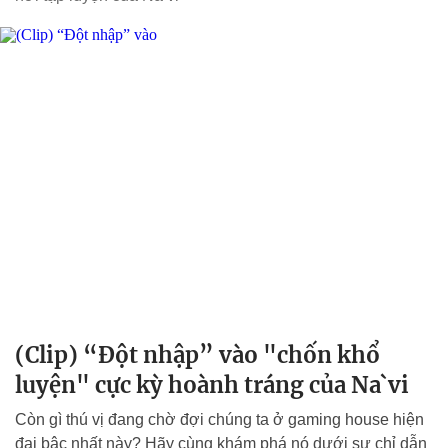
(Clip) “Đột nhập” vào "chốn khổ
luyện" cực kỳ hoành tráng của Na`vi
Còn gì thú vị đang chờ đợi chúng ta ở gaming house hiện
đại bậc nhất này? Hãy cùng khám phá nó dưới sự chỉ dẫn