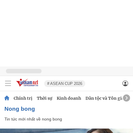
# ASEAN CUP 2026
Chính trị
Thời sự
Kinh doanh
Dân tộc và Tôn giáo
nong bong
Tin tức mới nhất về
nong bong