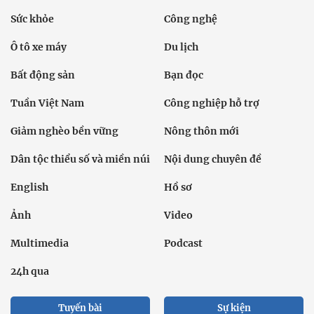
Sức khỏe
Công nghệ
Ô tô xe máy
Du lịch
Bất động sản
Bạn đọc
Tuần Việt Nam
Công nghiệp hỗ trợ
Giảm nghèo bền vững
Nông thôn mới
Dân tộc thiểu số và miền núi
Nội dung chuyên đề
English
Hồ sơ
Ảnh
Video
Multimedia
Podcast
24h qua
Tuyến bài
Sự kiện