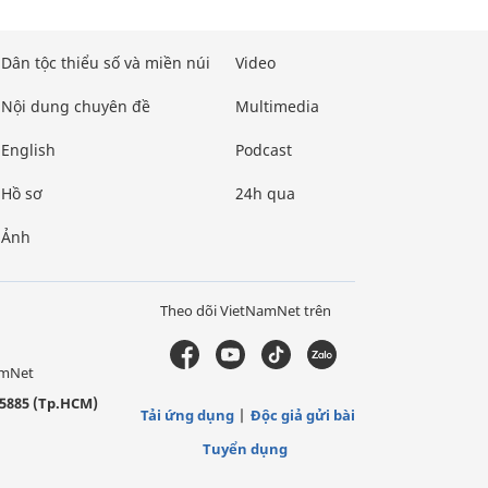
Dân tộc thiểu số và miền núi
Video
Nội dung chuyên đề
Multimedia
English
Podcast
Hồ sơ
24h qua
Ảnh
Theo dõi VietNamNet trên
amNet
5885 (Tp.HCM)
Tải ứng dụng
Độc giả gửi bài
Tuyển dụng