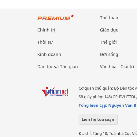
Thể thao
Chính trị
Giáo dục
Thời sự
Thế giới
Kinh doanh
Đời sống
Dân tộc và Tôn giáo
Văn hóa - Giải trí
Cơ quan chủ quản: Bộ Dân tộc v
Số giấy phép: 146/GP-BVHTTDL,
Tổng biên tập: Nguyễn Văn B
Liên hệ tòa soạn
Địa chỉ: Tầng 18, Toà nhà Cục 