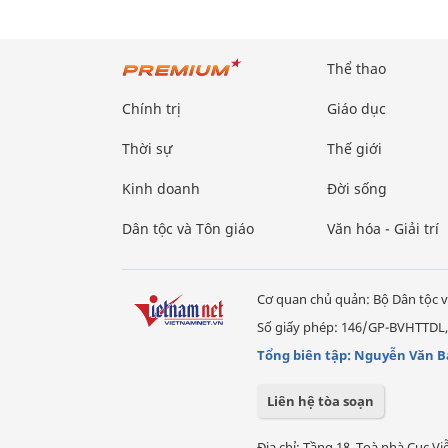
Thể thao
Chính trị
Giáo dục
Thời sự
Thế giới
Kinh doanh
Đời sống
Dân tộc và Tôn giáo
Văn hóa - Giải trí
Cơ quan chủ quản: Bộ Dân tộc v
Số giấy phép: 146/GP-BVHTTDL,
Tổng biên tập: Nguyễn Văn B
Liên hệ tòa soạn
Địa chỉ: Tầng 18, Toà nhà Cục 