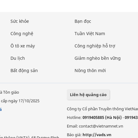
Sức khỏe
Bạn đọc
Công nghệ
Tuần Việt Nam
Ô tô xe máy
Công nghiệp hỗ trợ
Du lịch
Giảm nghèo bền vững
Bất động sản
Nông thôn mới
à Tôn giáo
Liên hệ quảng cáo
 cấp ngày 17/10/2025
Công ty Cổ phần Truyền thông VietN
á
Hotline:
0919405885 (Hà Nội)
-
091943
Email: contact@vietnamnet.vn
Báo giá:
http://vads.vn
Viễn thông (VNTA), 68 Dương Đình