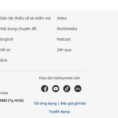
Dân tộc thiểu số và miền núi
Video
Nội dung chuyên đề
Multimedia
English
Podcast
Hồ sơ
24h qua
Ảnh
Theo dõi VietNamNet trên
amNet
5885 (Tp.HCM)
Tải ứng dụng
Độc giả gửi bài
Tuyển dụng