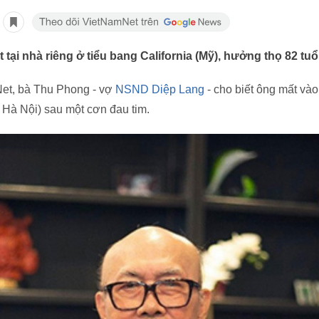
ại nhà riêng ở tiểu bang California (Mỹ), hưởng thọ 82 tuổi
et, bà Thu Phong - vợ
NSND Diệp Lang
- cho biết ông mất và
 Hà Nội) sau một cơn đau tim.