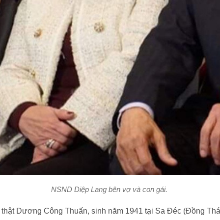
NSND Diệp Lang bên vợ và con gái.
thật Dương Công Thuấn, sinh năm 1941 tại Sa Đéc (Đồng Tháp)