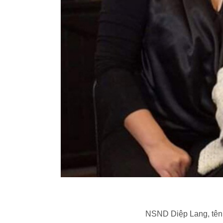
NSND Diệp Lang, tên 