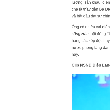
lương, sân khấu, diễn
cha là thầy đàn Ba D
và bắt đầu đạt sự chí
Ông có nhiều vai diễn
sông Hậu
, hội đồng 
hàng các kép độc hay
nước phong tặng danh
nay.
Clip NSND Diệp Lang