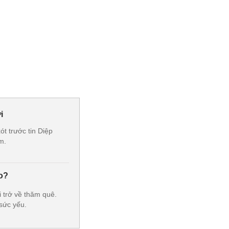
i
 trước tin Diệp
m.
o?
 trở về thăm quê.
 sức yếu.