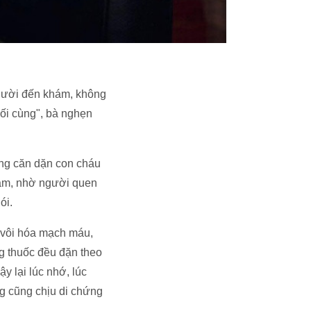
người đến khám, không
uối cùng", bà nghẹn
ng căn dặn con cháu
Nam, nhờ người quen
nói.
 vôi hóa mạch máu,
g thuốc đều đặn theo
ậy lại lúc nhớ, lúc
g cũng chịu di chứng