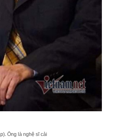
. Ông là nghệ sĩ cải