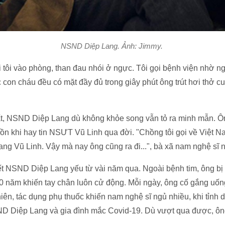
NSND Diệp Lang. Ảnh: Jimmy.
 tôi vào phòng, than đau nhói ở ngực. Tôi gọi bệnh viện nhờ 
c con cháu đều có mặt đầy đủ trong giây phút ông trút hơi thở c
ất, NSND Diệp Lang dù không khỏe song vẫn tỏ ra minh mẫn. Ô
uồn khi hay tin NSƯT Vũ Linh qua đời. "Chồng tôi gọi về Việt 
ang Vũ Linh. Vậy mà nay ông cũng ra đi...", bà xã nam nghệ sĩ 
t NSND Diệp Lang yếu từ vài năm qua. Ngoài bệnh tim, ông bị
0 năm khiến tay chân luôn cử động. Mỗi ngày, ông cố gắng uốn
hiên, tác dụng phụ thuốc khiến nam nghệ sĩ ngủ nhiều, khi tỉnh d
 Diệp Lang và gia đình mắc Covid-19. Dù vượt qua được, ôn