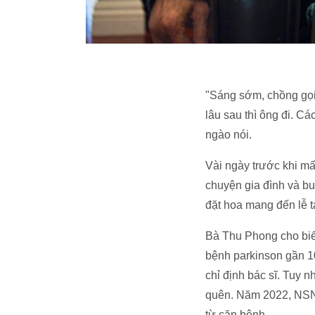
"Sáng sớm, chồng gọi
lâu sau thì ông đi. Cá
ngào nói.
Vài ngày trước khi m
chuyện gia đình và b
đặt hoa mang đến lễ t
Bà Thu Phong cho biế
bệnh parkinson gần 1
chỉ định bác sĩ. Tuy n
quên. Năm 2022, NSND
từ căn bệnh.