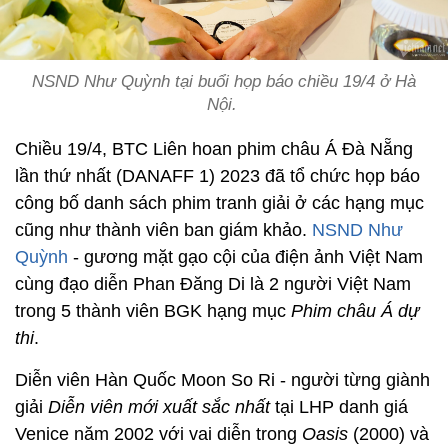
NSND Như Quỳnh tại buổi họp báo chiều 19/4 ở Hà
Nội.
Chiều 19/4, BTC Liên hoan phim châu Á Đà Nẵng
lần thứ nhất (DANAFF 1) 2023 đã tổ chức họp báo
công bố danh sách phim tranh giải ở các hạng mục
cũng như thành viên ban giám khảo.
NSND Như
Quỳnh
- gương mặt gạo cội của điện ảnh Việt Nam
cùng đạo diễn Phan Đăng Di là 2 người Việt Nam
trong 5 thành viên BGK hạng mục
Phim châu Á dự
thi
.
Diễn viên Hàn Quốc Moon So Ri - người từng giành
giải
Diễn viên mới xuất sắc nhất
tại LHP danh giá
Venice năm 2002 với vai diễn trong
Oasis
(2000) và