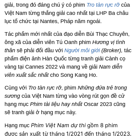
giải, trong đó đáng chú ý có phim
Tro tàn rực rỡ
của
Việt Nam từng thắng giải cao nhất tại LHP Ba châu
lục tổ chức tại Nantes, Pháp năm ngoái.
Tác phẩm mới nhất của đạo diễn Bùi Thạc Chuyên,
ông xã của diễn viên Tú Oanh phim
Hương vị tình
thân
sẽ phải đối đầu với
Người môi giới
(Broker),
tác
phẩm điện ảnh Hàn Quốc từng tranh giải Cành cọ
vàng tại Cannes 2022 và mang về giải
Nam diễn
viên xuất sắc nhất
cho Song Kang Ho.
Cùng với
Tro tàn rực rỡ
, phim
Những đứa trẻ trong
sương
của Việt Nam từng vào vòng rút gọn đề cử
hạng mục
Phim tài liệu hay nhất
Oscar 2023 cũng
sẽ tranh giải ở hạng mục này.
Phim Việt Nam
dự thi
gồm 8 phim
Hạng mục
được sản xuất từ tháng 1/2021 đến tháng 1/2023.