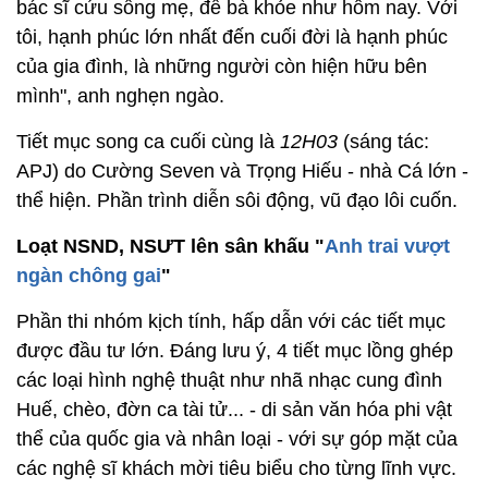
bác sĩ cứu sống mẹ, để bà khỏe như hôm nay. Với
tôi, hạnh phúc lớn nhất đến cuối đời là hạnh phúc
của gia đình, là những người còn hiện hữu bên
mình", anh nghẹn ngào.
Tiết mục song ca cuối cùng là
12H03
(sáng tác:
APJ) do Cường Seven và Trọng Hiếu - nhà Cá lớn -
thể hiện. Phần trình diễn sôi động, vũ đạo lôi cuốn.
Loạt NSND, NSƯT lên sân khấu "
Anh trai vượt
ngàn chông gai
"
Phần thi nhóm kịch tính, hấp dẫn với các tiết mục
được đầu tư lớn. Đáng lưu ý, 4 tiết mục lồng ghép
các loại hình nghệ thuật như nhã nhạc cung đình
Huế, chèo, đờn ca tài tử... - di sản văn hóa phi vật
thể của quốc gia và nhân loại - với sự góp mặt của
các nghệ sĩ khách mời tiêu biểu cho từng lĩnh vực.