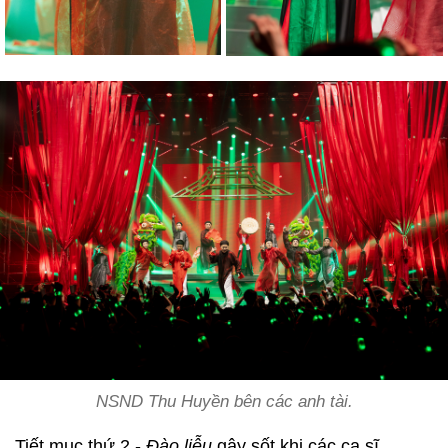
NSND Thu Huyền bên các anh tài.
Tiết mục thứ 2 -
Đào liễu
gây sốt khi các ca sĩ,