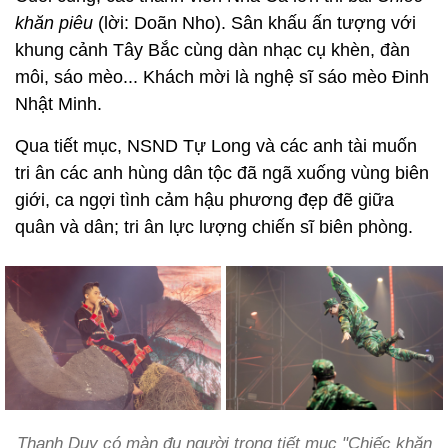
khăn piêu
(lời: Doãn Nho). Sân khấu ấn tượng với
khung cảnh Tây Bắc cùng dàn nhạc cụ khèn, đàn
môi, sáo mèo... Khách mời là nghệ sĩ sáo mèo Đinh
Nhật Minh.
Qua tiết mục, NSND Tự Long và các anh tài muốn
tri ân các anh hùng dân tộc đã ngã xuống vùng biên
giới, ca ngợi tình cảm hậu phương đẹp đẽ giữa
quân và dân; tri ân lực lượng chiến sĩ biên phòng.
Thanh Duy có màn đu người trong tiết mục "Chiếc khăn