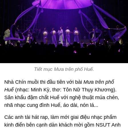
Tiết mục Mưa trên phố Huế.
Nhà Chín muồi thi đầu tiên với bài
Mưa trên phố
Huế
(nhạc: Minh Kỳ, thơ: Tôn Nữ Thụy Khương).
Sân khấu đậm chất Huế với nghệ thuật múa chén,
nhã nhạc cung đình Huế, áo dài, nón lá...
Các anh tài hát rap, làm mới giai điệu nhạc phẩm
kinh điển bên cạnh dàn khách mời gồm NSƯT Anh