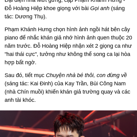
Đại diện nhà Mứt gừng, cặp Phạm Khánh Hưng -
Đỗ Hoàng Hiệp khoe giọng với bài
Gọi anh
(sáng
tác: Dương Thụ).
Phạm Khánh Hưng chọn hình ảnh ngồi hát bên cây
piano để nhắc khán giả nhớ hình ảnh quen thuộc 20
năm trước. Đỗ Hoàng Hiệp nhận xét 2 giọng ca như
"hai thái cực", tưởng như không thể song ca lại hòa
hợp bất ngờ.
Sau đó, tiết mục
Chuyện nhà bé thôi, con đừng về
(sáng tác: Kai Đinh) của Kay Trần, Bùi Công Nam
(nhà Chín muồi) khiến khán giả trường quay và các
anh tài khóc.