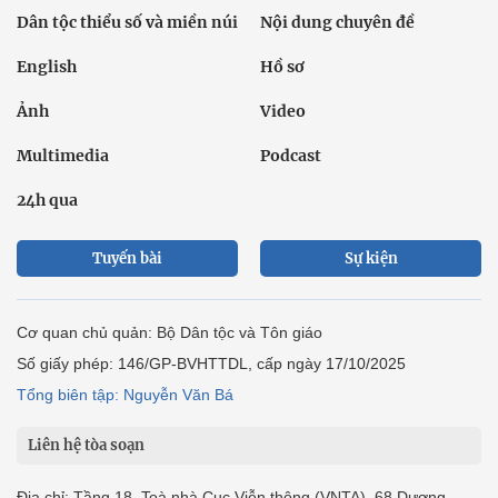
Dân tộc thiểu số và miền núi
Nội dung chuyên đề
English
Hồ sơ
Ảnh
Video
Multimedia
Podcast
24h qua
Tuyến bài
Sự kiện
Cơ quan chủ quản: Bộ Dân tộc và Tôn giáo
Số giấy phép: 146/GP-BVHTTDL, cấp ngày 17/10/2025
Tổng biên tập: Nguyễn Văn Bá
Liên hệ tòa soạn
Địa chỉ: Tầng 18, Toà nhà Cục Viễn thông (VNTA), 68 Dương