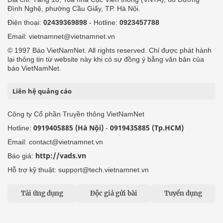
Đình Nghệ, phường Cầu Giấy, TP. Hà Nội.
Điện thoại:
02439369898
- Hotline:
0923457788
Email: vietnamnet@vietnamnet.vn
© 1997 Báo VietNamNet. All rights reserved. Chỉ được phát hành
lại thông tin từ website này khi có sự đồng ý bằng văn bản của
báo VietNamNet.
Liên hệ quảng cáo
Công ty Cổ phần Truyền thông VietNamNet
0919405885 (Hà Nội)
0919435885 (Tp.HCM)
Hotline:
-
Email: contact@vietnamnet.vn
http://vads.vn
Báo giá:
Hỗ trợ kỹ thuật: support@tech.vietnamnet.vn
Tải ứng dụng
Độc giả gửi bài
Tuyển dụng