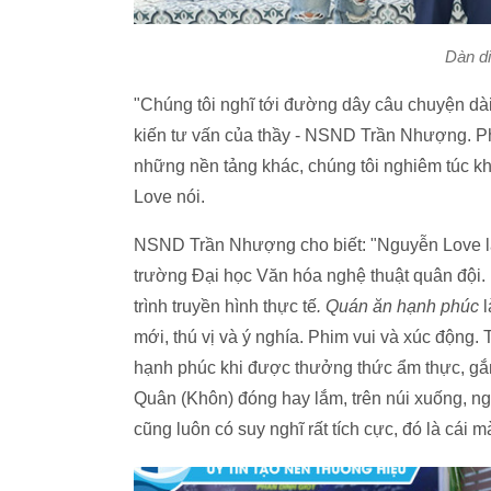
Dàn di
"Chúng tôi nghĩ tới đường dây câu chuyện dài k
kiến tư vấn của thầy - NSND Trần Nhượng. Ph
những nền tảng khác, chúng tôi nghiêm túc kh
Love nói.
NSND Trần Nhượng cho biết: "Nguyễn Love là 
trường Đại học Văn hóa nghệ thuật quân đội.
trình truyền hình thực tế
. Quán ăn hạnh phúc
l
mới, thú vị và ý nghía. Phim vui và xúc động. 
hạnh phúc khi được thưởng thức ẩm thực, gắn
Quân (Khôn) đóng hay lắm, trên núi xuống, ng
cũng luôn có suy nghĩ rất tích cực, đó là cái 