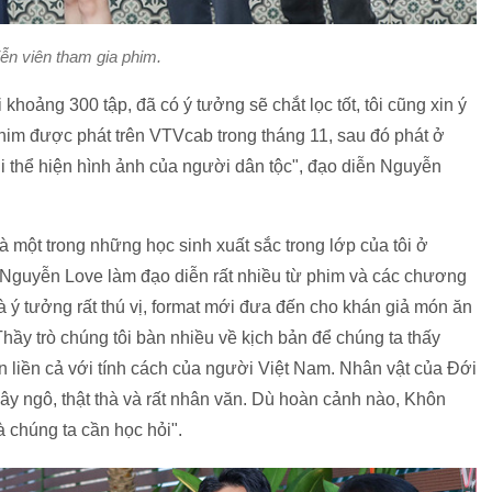
ễn viên tham gia phim.
hoảng 300 tập, đã có ý tưởng sẽ chắt lọc tốt, tôi cũng xin ý
im được phát trên VTVcab trong tháng 11, sau đó phát ở
i thể hiện hình ảnh của người dân tộc", đạo diễn Nguyễn
một trong những học sinh xuất sắc trong lớp của tôi ở
 Nguyễn Love làm đạo diễn rất nhiều từ phim và các chương
à ý tưởng rất thú vị, format mới đưa đến cho khán giả món ăn
Thầy trò chúng tôi bàn nhiều về kịch bản để chúng ta thấy
 liền cả với tính cách của người Việt Nam. Nhân vật của Đới
ây ngô, thật thà và rất nhân văn. Dù hoàn cảnh nào, Khôn
mà chúng ta cần học hỏi".