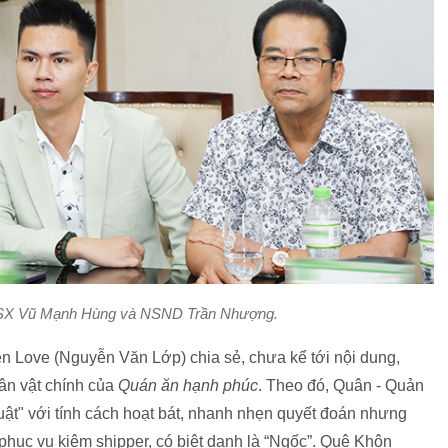
NSX Vũ Mạnh Hùng và NSND Trần Nhượng.
n Love (Nguyễn Văn Lớp) chia sẻ, chưa kể tới nội dung,
hân vật chính của
Quán ăn hạnh phúc
. Theo đó, Quân - Quản
quật" với tính cách hoạt bát, nhanh nhẹn quyết đoán nhưng
phục vụ kiêm shipper, có biệt danh là “Ngốc”. Quê Khôn