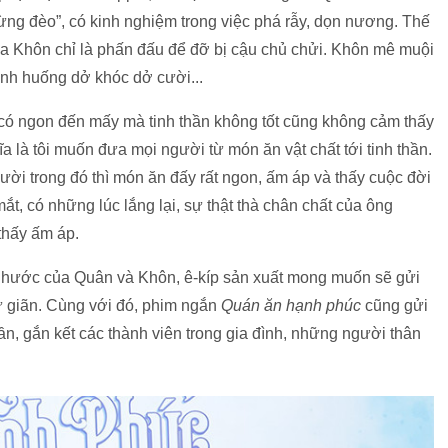
hừng đèo”, có kinh nghiệm trong việc phá rẫy, dọn nương. Thế
ủa Khôn chỉ là phấn đấu để đỡ bị cậu chủ chửi. Khôn mê muội
tình huống dở khóc dở cười...
có ngon đến mấy mà tinh thần không tốt cũng không cảm thấy
a là tôi muốn đưa mọi người từ món ăn vật chất tới tinh thần.
ười trong đó thì món ăn đấy rất ngon, ấm áp và thấy cuộc đời
ắt, có những lúc lắng lại, sự thật thà chân chất của ông
thấy ấm áp.
 hước của Quân và Khôn, ê-kíp sản xuất mong muốn sẽ gửi
thư giãn. Cùng với đó, phim ngắn
Quán ăn hạnh phúc
cũng gửi
ần, gắn kết các thành viên trong gia đình, những người thân