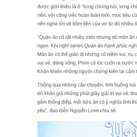
được giới thiệu là ở “lưng chừng núi, lưng c
nên, với công việc hoàn toàn mới, mục tiêu c
nên nghe lời về trộm tiền của vợ từ đó nhiều 
"Quán ăn có rất nhiều món nhưng dù món ăn 
ngon. Khi nghĩ series
Quán ăn hạnh phúc
nghĩ
Món ăn có thể giản dị nhưng có niềm vui, nụ c
vui vẻ, đáng sống. Phim có lúc cười ra nước m
Khôn khiến những người chứng kiến lại cảm 
Thông qua những câu chuyện, tình huống hài
tới khán giả những phút giây giải trí vui vẻ, 
gắm thông điệp, mỗi bữa ăn có ý nghĩa tinh th
yêu", đạo diễn Nguyễn Love chia sẻ.