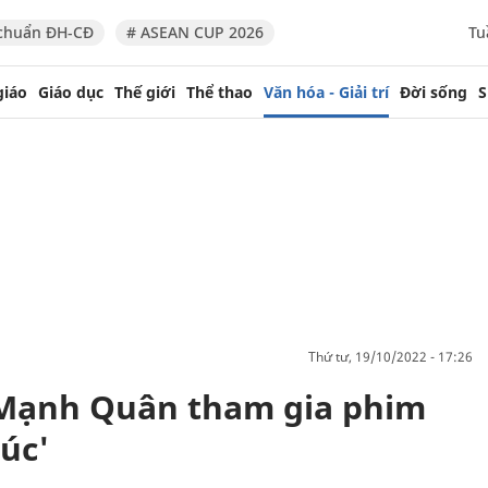
chuẩn ĐH-CĐ
# ASEAN CUP 2026
Tu
giáo
Giáo dục
Thế giới
Thể thao
Văn hóa - Giải trí
Đời sống
S
thứ tư, 19/10/2022 - 17:26
Mạnh Quân tham gia phim
úc'