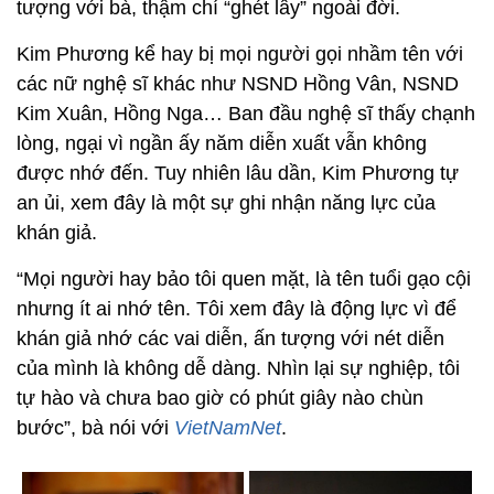
tượng với bà, thậm chí “ghét lây” ngoài đời.
Kim Phương kể hay bị mọi người gọi nhầm tên với
các nữ nghệ sĩ khác như NSND Hồng Vân, NSND
Kim Xuân, Hồng Nga… Ban đầu nghệ sĩ thấy chạnh
lòng, ngại vì ngần ấy năm diễn xuất vẫn không
được nhớ đến. Tuy nhiên lâu dần, Kim Phương tự
an ủi, xem đây là một sự ghi nhận năng lực của
khán giả.
“Mọi người hay bảo tôi quen mặt, là tên tuổi gạo cội
nhưng ít ai nhớ tên. Tôi xem đây là động lực vì để
khán giả nhớ các vai diễn, ấn tượng với nét diễn
của mình là không dễ dàng. Nhìn lại sự nghiệp, tôi
tự hào và chưa bao giờ có phút giây nào chùn
bước”, bà nói với
VietNamNet
.