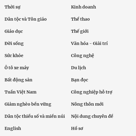
Thời sự
Kinh doanh
Dân tộc và Tôn giáo
Thể thao
Giáo dục
Thế giới
Đời sống
Văn hóa - Giải trí
Sức khỏe
Công nghệ
Ô tô xe máy
Du lịch
Bất động sản
Bạn đọc
Tuần Việt Nam
Công nghiệp hỗ trợ
Giảm nghèo bền vững
Nông thôn mới
Dân tộc thiểu số và miền núi
Nội dung chuyên đề
English
Hồ sơ