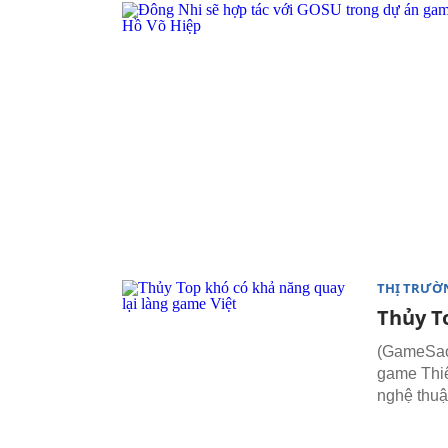
THỊ TRƯỜ
Thủy T
(GameSao)
game Thiê
nghệ thuậ