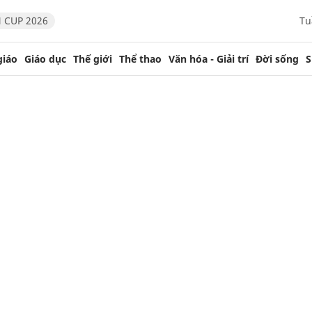
 CUP 2026
Tu
giáo
Giáo dục
Thế giới
Thể thao
Văn hóa - Giải trí
Đời sống
S