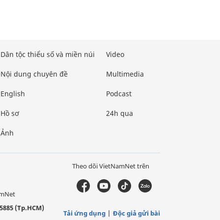
Dân tộc thiểu số và miền núi
Video
Nội dung chuyên đề
Multimedia
English
Podcast
Hồ sơ
24h qua
Ảnh
Theo dõi VietNamNet trên
amNet
5885 (Tp.HCM)
Tải ứng dụng
Độc giả gửi bài