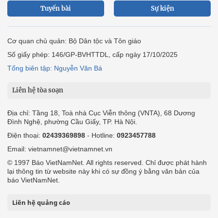
Tuyến bài
Sự kiện
Cơ quan chủ quản: Bộ Dân tộc và Tôn giáo
Số giấy phép: 146/GP-BVHTTDL, cấp ngày 17/10/2025
Tổng biên tập: Nguyễn Văn Bá
Liên hệ tòa soạn
Địa chỉ: Tầng 18, Toà nhà Cục Viễn thông (VNTA), 68 Dương
Đình Nghệ, phường Cầu Giấy, TP. Hà Nội.
Điện thoại:
02439369898
- Hotline:
0923457788
Email: vietnamnet@vietnamnet.vn
© 1997 Báo VietNamNet. All rights reserved. Chỉ được phát hành
lại thông tin từ website này khi có sự đồng ý bằng văn bản của
báo VietNamNet.
Liên hệ quảng cáo