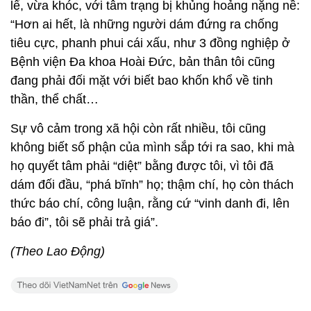
lể, vừa khóc, với tâm trạng bị khủng hoảng nặng nề:
“Hơn ai hết, là những người dám đứng ra chống
tiêu cực, phanh phui cái xấu, như 3 đồng nghiệp ở
Bệnh viện Đa khoa Hoài Đức, bản thân tôi cũng
đang phải đối mặt với biết bao khốn khổ về tinh
thần, thể chất…
Sự vô cảm trong xã hội còn rất nhiều, tôi cũng
không biết số phận của mình sắp tới ra sao, khi mà
họ quyết tâm phải “diệt” bằng được tôi, vì tôi đã
dám đối đầu, “phá bĩnh” họ; thậm chí, họ còn thách
thức báo chí, công luận, rằng cứ “vinh danh đi, lên
báo đi”, tôi sẽ phải trả giá”.
(Theo Lao Động)