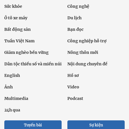
Sức khỏe
Công nghệ
Ô tô xe máy
Du lịch
Bất động sản
Bạn đọc
Tuần Việt Nam
Công nghiệp hỗ trợ
Giảm nghèo bền vững
Nông thôn mới
Dân tộc thiểu số và miền núi
Nội dung chuyên đề
English
Hồ sơ
Ảnh
Video
Multimedia
Podcast
24h qua
Tuyến bài
Sự kiện