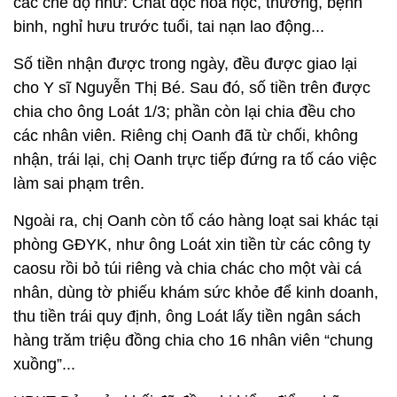
các chế độ như: Chất độc hóa học, thương, bệnh
binh, nghỉ hưu trước tuổi, tai nạn lao động...
Số tiền nhận được trong ngày, đều được giao lại
cho Y sĩ Nguyễn Thị Bé. Sau đó, số tiền trên được
chia cho ông Loát 1/3; phần còn lại chia đều cho
các nhân viên. Riêng chị Oanh đã từ chối, không
nhận, trái lại, chị Oanh trực tiếp đứng ra tố cáo việc
làm sai phạm trên.
Ngoài ra, chị Oanh còn tố cáo hàng loạt sai khác tại
phòng GĐYK, như ông Loát xin tiền từ các công ty
caosu rồi bỏ túi riêng và chia chác cho một vài cá
nhân, dùng tờ phiếu khám sức khỏe để kinh doanh,
thu tiền trái quy định, ông Loát lấy tiền ngân sách
hàng trăm triệu đồng chia cho 16 nhân viên “chung
xuồng”...