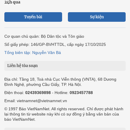
24h qua
Tuyến bài
Sự kiện
Cơ quan chủ quản: Bộ Dân tộc và Tôn giáo
Số giấy phép: 146/GP-BVHTTDL, cấp ngày 17/10/2025
Tổng biên tập: Nguyễn Văn Bá
Liên hệ tòa soạn
Địa chỉ: Tầng 18, Toà nhà Cục Viễn thông (VNTA), 68 Dương
Đình Nghệ, phường Cầu Giấy, TP. Hà Nội.
Điện thoại:
02439369898
- Hotline:
0923457788
Email: vietnamnet@vietnamnet.vn
© 1997 Báo VietNamNet. All rights reserved. Chỉ được phát hành
lại thông tin từ website này khi có sự đồng ý bằng văn bản của
báo VietNamNet.