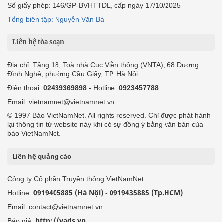
Số giấy phép: 146/GP-BVHTTDL, cấp ngày 17/10/2025
Tổng biên tập: Nguyễn Văn Bá
Liên hệ tòa soạn
Địa chỉ: Tầng 18, Toà nhà Cục Viễn thông (VNTA), 68 Dương
Đình Nghệ, phường Cầu Giấy, TP. Hà Nội.
Điện thoại:
02439369898
- Hotline:
0923457788
Email: vietnamnet@vietnamnet.vn
© 1997 Báo VietNamNet. All rights reserved. Chỉ được phát hành
lại thông tin từ website này khi có sự đồng ý bằng văn bản của
báo VietNamNet.
Liên hệ quảng cáo
Công ty Cổ phần Truyền thông VietNamNet
0919405885 (Hà Nội)
0919435885 (Tp.HCM)
Hotline:
-
Email: contact@vietnamnet.vn
http://vads.vn
Báo giá: