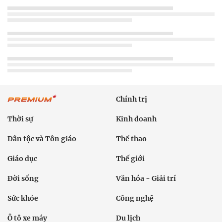
Chính trị
Thời sự
Kinh doanh
Dân tộc và Tôn giáo
Thể thao
Giáo dục
Thế giới
Đời sống
Văn hóa - Giải trí
Sức khỏe
Công nghệ
Ô tô xe máy
Du lịch