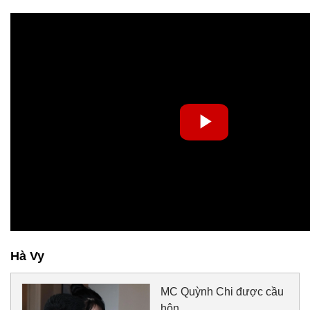
Hà Vy
MC Quỳnh Chi được cầu
hôn