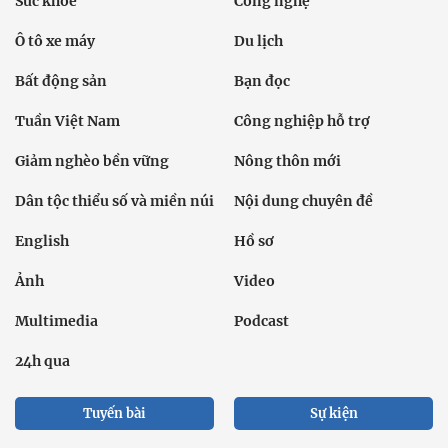
Sức khỏe
Công nghệ
Ô tô xe máy
Du lịch
Bất động sản
Bạn đọc
Tuần Việt Nam
Công nghiệp hỗ trợ
Giảm nghèo bền vững
Nông thôn mới
Dân tộc thiểu số và miền núi
Nội dung chuyên đề
English
Hồ sơ
Ảnh
Video
Multimedia
Podcast
24h qua
Tuyến bài
Sự kiện